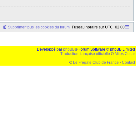
Supprimer tous les cookies du forum
Fuseau horaire sur
UTC+02:00
Développé par
phpBB
® Forum Software © phpBB Limited
Traduction française officielle
©
Miles Cellar
©
Le Frégate Club de France
-
Contact
lution de 1024x768 et parametres d'affichage pas defaut de votre navigateur" faut bien trouver