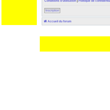
Conditions d’utilisation
|
Politique de confidentia
Inscription
Accueil du forum
Ceci est un texte de remplissage qui n'a pour but que forcer l
des paliatifs !