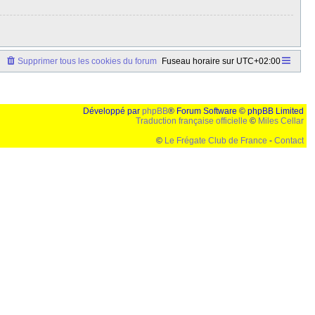
Supprimer tous les cookies du forum
Fuseau horaire sur
UTC+02:00
Développé par
phpBB
® Forum Software © phpBB Limited
Traduction française officielle
©
Miles Cellar
©
Le Frégate Club de France
-
Contact
lution de 1024x768 et parametres d'affichage pas defaut de votre navigateur" faut bien trouver