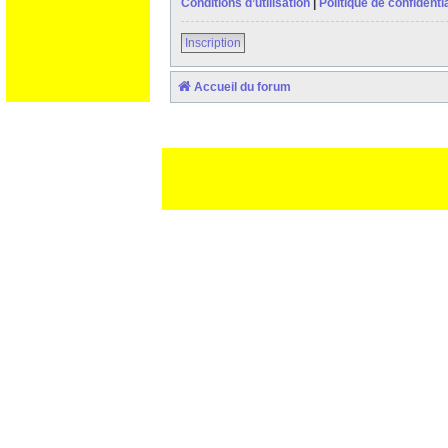
Conditions d’utilisation
|
Politique de confidentia
Inscription
Accueil du forum
Ceci est un texte de remplissage qui n'a pour but que forcer l
des paliatifs !