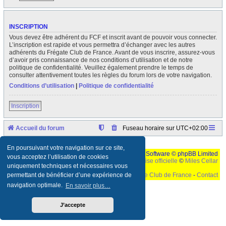
INSCRIPTION
Vous devez être adhérent du FCF et inscrit avant de pouvoir vous connecter.
L’inscription est rapide et vous permettra d’échanger avec les autres
adhérents du Frégate Club de France. Avant de vous inscrire, assurez-vous
d’avoir pris connaissance de nos conditions d’utilisation et de notre
politique de confidentialité. Veuillez également prendre le temps de
consulter attentivement toutes les règles du forum lors de votre navigation.
Conditions d’utilisation
|
Politique de confidentialité
Inscription
Accueil du forum
Fuseau horaire sur
UTC+02:00
En poursuivant votre navigation sur ce site,
Développé par
phpBB
® Forum Software © phpBB Limited
vous acceptez l’utilisation de cookies
Traduction française officielle
©
Miles Cellar
uniquement techniques et nécessaires vous
©
Le Frégate Club de France
-
Contact
permettant de bénéficier d’une expérience de
navigation optimale.
En savoir plus…
Ceci est un texte de remplissage qui n'a pour but que forcer l'elargissement de la div page...
Ben oui, quand on veut pas d'un "site optimise pour une resolution de 1024x768 et
parametres d'affichage pas defaut de votre navigateur" faut bien trouver des paliatifs !
J’accepte