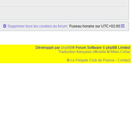
Supprimer tous les cookies du forum
Fuseau horaire sur
UTC+02:00
Développé par
phpBB
® Forum Software © phpBB Limited
Traduction française officielle
©
Miles Cellar
©
Le Frégate Club de France
-
Contact
lution de 1024x768 et parametres d'affichage pas defaut de votre navigateur" faut bien trouver