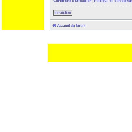
Conditions d’utilisation
|
Politique de confidentia
Inscription
Accueil du forum
Ceci est un texte de remplissage qui n'a pour but que forcer l
des paliatifs !