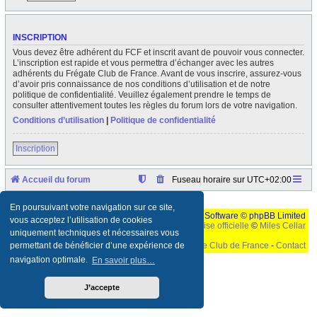
INSCRIPTION
Vous devez être adhérent du FCF et inscrit avant de pouvoir vous connecter.
L’inscription est rapide et vous permettra d’échanger avec les autres
adhérents du Frégate Club de France. Avant de vous inscrire, assurez-vous
d’avoir pris connaissance de nos conditions d’utilisation et de notre
politique de confidentialité. Veuillez également prendre le temps de
consulter attentivement toutes les règles du forum lors de votre navigation.
Conditions d’utilisation
|
Politique de confidentialité
Inscription
Accueil du forum
Fuseau horaire sur
UTC+02:00
En poursuivant votre navigation sur ce site,
Développé par
phpBB
® Forum Software © phpBB Limited
vous acceptez l’utilisation de cookies
Traduction française officielle
©
Miles Cellar
uniquement techniques et nécessaires vous
©
Le Frégate Club de France
-
Contact
permettant de bénéficier d’une expérience de
navigation optimale.
En savoir plus…
Ceci est un texte de remplissage qui n'a pour but que forcer l'elargissement de la div page...
Ben oui, quand on veut pas d'un "site optimise pour une resolution de 1024x768 et
parametres d'affichage pas defaut de votre navigateur" faut bien trouver des paliatifs !
J’accepte