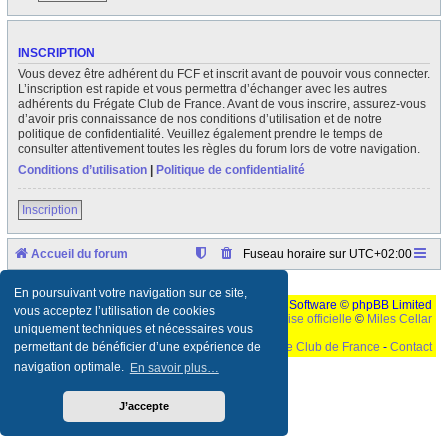
INSCRIPTION
Vous devez être adhérent du FCF et inscrit avant de pouvoir vous connecter.
L’inscription est rapide et vous permettra d’échanger avec les autres
adhérents du Frégate Club de France. Avant de vous inscrire, assurez-vous
d’avoir pris connaissance de nos conditions d’utilisation et de notre
politique de confidentialité. Veuillez également prendre le temps de
consulter attentivement toutes les règles du forum lors de votre navigation.
Conditions d’utilisation
|
Politique de confidentialité
Inscription
Accueil du forum
Fuseau horaire sur
UTC+02:00
En poursuivant votre navigation sur ce site,
Développé par
phpBB
® Forum Software © phpBB Limited
vous acceptez l’utilisation de cookies
Traduction française officielle
©
Miles Cellar
uniquement techniques et nécessaires vous
©
Le Frégate Club de France
-
Contact
permettant de bénéficier d’une expérience de
navigation optimale.
En savoir plus…
Ceci est un texte de remplissage qui n'a pour but que forcer l'elargissement de la div page...
Ben oui, quand on veut pas d'un "site optimise pour une resolution de 1024x768 et
parametres d'affichage pas defaut de votre navigateur" faut bien trouver des paliatifs !
J’accepte