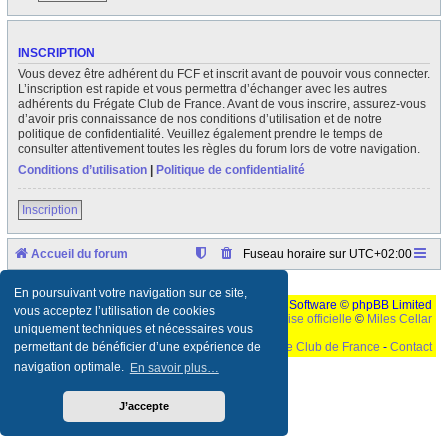
INSCRIPTION
Vous devez être adhérent du FCF et inscrit avant de pouvoir vous connecter.
L’inscription est rapide et vous permettra d’échanger avec les autres
adhérents du Frégate Club de France. Avant de vous inscrire, assurez-vous
d’avoir pris connaissance de nos conditions d’utilisation et de notre
politique de confidentialité. Veuillez également prendre le temps de
consulter attentivement toutes les règles du forum lors de votre navigation.
Conditions d’utilisation
|
Politique de confidentialité
Inscription
Accueil du forum
Fuseau horaire sur
UTC+02:00
En poursuivant votre navigation sur ce site,
Développé par
phpBB
® Forum Software © phpBB Limited
vous acceptez l’utilisation de cookies
Traduction française officielle
©
Miles Cellar
uniquement techniques et nécessaires vous
©
Le Frégate Club de France
-
Contact
permettant de bénéficier d’une expérience de
navigation optimale.
En savoir plus…
Ceci est un texte de remplissage qui n'a pour but que forcer l'elargissement de la div page...
Ben oui, quand on veut pas d'un "site optimise pour une resolution de 1024x768 et
parametres d'affichage pas defaut de votre navigateur" faut bien trouver des paliatifs !
J’accepte