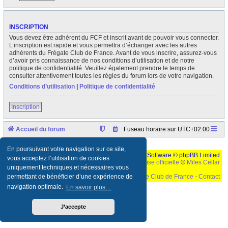
INSCRIPTION
Vous devez être adhérent du FCF et inscrit avant de pouvoir vous connecter.
L’inscription est rapide et vous permettra d’échanger avec les autres
adhérents du Frégate Club de France. Avant de vous inscrire, assurez-vous
d’avoir pris connaissance de nos conditions d’utilisation et de notre
politique de confidentialité. Veuillez également prendre le temps de
consulter attentivement toutes les règles du forum lors de votre navigation.
Conditions d’utilisation
|
Politique de confidentialité
Inscription
Accueil du forum
Fuseau horaire sur
UTC+02:00
En poursuivant votre navigation sur ce site,
Développé par
phpBB
® Forum Software © phpBB Limited
vous acceptez l’utilisation de cookies
Traduction française officielle
©
Miles Cellar
uniquement techniques et nécessaires vous
©
Le Frégate Club de France
-
Contact
permettant de bénéficier d’une expérience de
navigation optimale.
En savoir plus…
Ceci est un texte de remplissage qui n'a pour but que forcer l'elargissement de la div page...
Ben oui, quand on veut pas d'un "site optimise pour une resolution de 1024x768 et
parametres d'affichage pas defaut de votre navigateur" faut bien trouver des paliatifs !
J’accepte