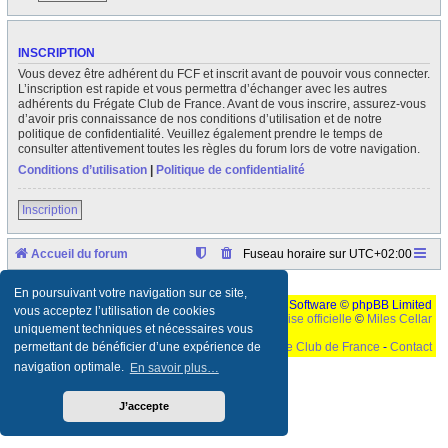
INSCRIPTION
Vous devez être adhérent du FCF et inscrit avant de pouvoir vous connecter.
L’inscription est rapide et vous permettra d’échanger avec les autres
adhérents du Frégate Club de France. Avant de vous inscrire, assurez-vous
d’avoir pris connaissance de nos conditions d’utilisation et de notre
politique de confidentialité. Veuillez également prendre le temps de
consulter attentivement toutes les règles du forum lors de votre navigation.
Conditions d’utilisation
|
Politique de confidentialité
Inscription
Accueil du forum
Fuseau horaire sur
UTC+02:00
En poursuivant votre navigation sur ce site,
Développé par
phpBB
® Forum Software © phpBB Limited
vous acceptez l’utilisation de cookies
Traduction française officielle
©
Miles Cellar
uniquement techniques et nécessaires vous
©
Le Frégate Club de France
-
Contact
permettant de bénéficier d’une expérience de
navigation optimale.
En savoir plus…
Ceci est un texte de remplissage qui n'a pour but que forcer l'elargissement de la div page...
Ben oui, quand on veut pas d'un "site optimise pour une resolution de 1024x768 et
parametres d'affichage pas defaut de votre navigateur" faut bien trouver des paliatifs !
J’accepte