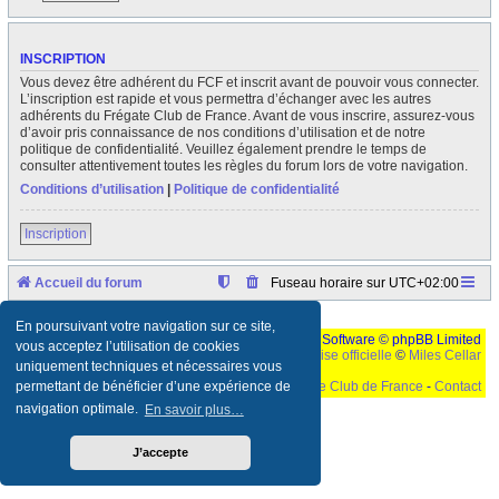
INSCRIPTION
Vous devez être adhérent du FCF et inscrit avant de pouvoir vous connecter.
L’inscription est rapide et vous permettra d’échanger avec les autres
adhérents du Frégate Club de France. Avant de vous inscrire, assurez-vous
d’avoir pris connaissance de nos conditions d’utilisation et de notre
politique de confidentialité. Veuillez également prendre le temps de
consulter attentivement toutes les règles du forum lors de votre navigation.
Conditions d’utilisation
|
Politique de confidentialité
Inscription
Accueil du forum
Fuseau horaire sur
UTC+02:00
En poursuivant votre navigation sur ce site,
Développé par
phpBB
® Forum Software © phpBB Limited
vous acceptez l’utilisation de cookies
Traduction française officielle
©
Miles Cellar
uniquement techniques et nécessaires vous
©
Le Frégate Club de France
-
Contact
permettant de bénéficier d’une expérience de
navigation optimale.
En savoir plus…
Ceci est un texte de remplissage qui n'a pour but que forcer l'elargissement de la div page...
Ben oui, quand on veut pas d'un "site optimise pour une resolution de 1024x768 et
parametres d'affichage pas defaut de votre navigateur" faut bien trouver des paliatifs !
J’accepte