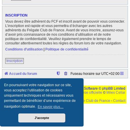
INSCRIPTION
Vous devez être adhérent du FCF et inscrit avant de pouvoir vous connecter.
L’inscription est rapide et vous permettra d’échanger avec les autres
adhérents du Frégate Club de France. Avant de vous inscrire, assurez-vous
d’avoir pris connaissance de nos conditions d’utilisation et de notre
politique de confidentialité. Veuillez également prendre le temps de
consulter attentivement toutes les règles du forum lors de votre navigation.
Conditions d’utilisation
|
Politique de confidentialité
Inscription
Accueil du forum
Fuseau horaire sur
UTC+02:00
En poursuivant votre navigation sur ce site,
Développé par
phpBB
® Forum Software © phpBB Limited
vous acceptez l’utilisation de cookies
Traduction française officielle
©
Miles Cellar
uniquement techniques et nécessaires vous
©
Le Frégate Club de France
-
Contact
permettant de bénéficier d’une expérience de
navigation optimale.
En savoir plus…
Ceci est un texte de remplissage qui n'a pour but que forcer l'elargissement de la div page...
Ben oui, quand on veut pas d'un "site optimise pour une resolution de 1024x768 et
parametres d'affichage pas defaut de votre navigateur" faut bien trouver des paliatifs !
J’accepte