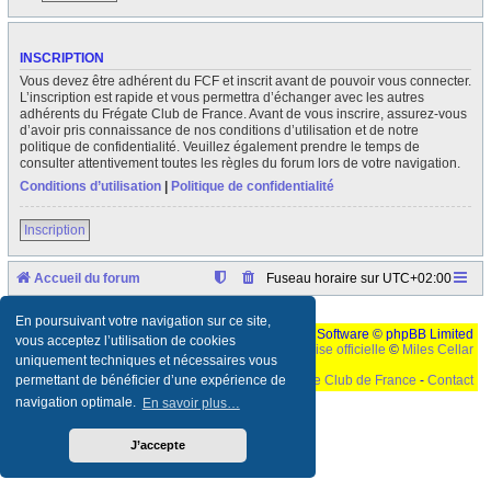
INSCRIPTION
Vous devez être adhérent du FCF et inscrit avant de pouvoir vous connecter.
L’inscription est rapide et vous permettra d’échanger avec les autres
adhérents du Frégate Club de France. Avant de vous inscrire, assurez-vous
d’avoir pris connaissance de nos conditions d’utilisation et de notre
politique de confidentialité. Veuillez également prendre le temps de
consulter attentivement toutes les règles du forum lors de votre navigation.
Conditions d’utilisation
|
Politique de confidentialité
Inscription
Accueil du forum
Fuseau horaire sur
UTC+02:00
En poursuivant votre navigation sur ce site,
Développé par
phpBB
® Forum Software © phpBB Limited
vous acceptez l’utilisation de cookies
Traduction française officielle
©
Miles Cellar
uniquement techniques et nécessaires vous
©
Le Frégate Club de France
-
Contact
permettant de bénéficier d’une expérience de
navigation optimale.
En savoir plus…
Ceci est un texte de remplissage qui n'a pour but que forcer l'elargissement de la div page...
Ben oui, quand on veut pas d'un "site optimise pour une resolution de 1024x768 et
parametres d'affichage pas defaut de votre navigateur" faut bien trouver des paliatifs !
J’accepte