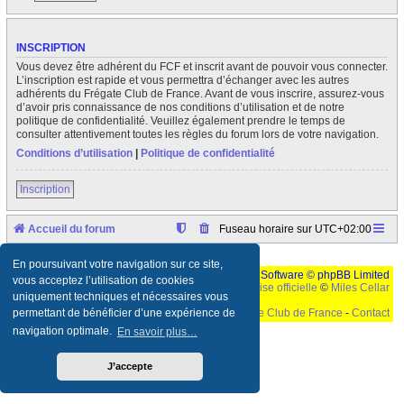
INSCRIPTION
Vous devez être adhérent du FCF et inscrit avant de pouvoir vous connecter.
L’inscription est rapide et vous permettra d’échanger avec les autres
adhérents du Frégate Club de France. Avant de vous inscrire, assurez-vous
d’avoir pris connaissance de nos conditions d’utilisation et de notre
politique de confidentialité. Veuillez également prendre le temps de
consulter attentivement toutes les règles du forum lors de votre navigation.
Conditions d’utilisation
|
Politique de confidentialité
Inscription
Accueil du forum
Fuseau horaire sur
UTC+02:00
En poursuivant votre navigation sur ce site,
Développé par
phpBB
® Forum Software © phpBB Limited
vous acceptez l’utilisation de cookies
Traduction française officielle
©
Miles Cellar
uniquement techniques et nécessaires vous
©
Le Frégate Club de France
-
Contact
permettant de bénéficier d’une expérience de
navigation optimale.
En savoir plus…
Ceci est un texte de remplissage qui n'a pour but que forcer l'elargissement de la div page...
Ben oui, quand on veut pas d'un "site optimise pour une resolution de 1024x768 et
parametres d'affichage pas defaut de votre navigateur" faut bien trouver des paliatifs !
J’accepte