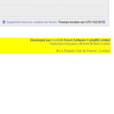
Supprimer tous les cookies du forum
Fuseau horaire sur
UTC+02:00
Développé par
phpBB
® Forum Software © phpBB Limited
Traduction française officielle
©
Miles Cellar
©
Le Frégate Club de France
-
Contact
lution de 1024x768 et parametres d'affichage pas defaut de votre navigateur" faut bien trouver