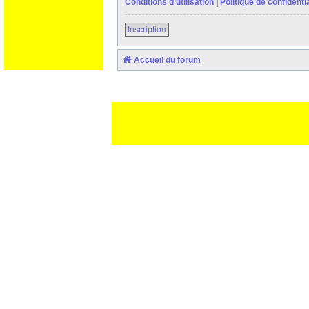
Conditions d’utilisation
|
Politique de confidentia
Inscription
Accueil du forum
Ceci est un texte de remplissage qui n'a pour but que forcer l
des paliatifs !