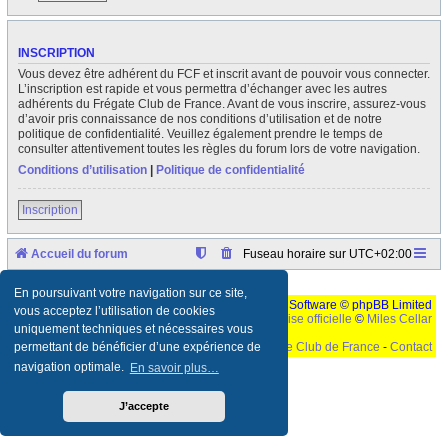
INSCRIPTION
Vous devez être adhérent du FCF et inscrit avant de pouvoir vous connecter.
L’inscription est rapide et vous permettra d’échanger avec les autres
adhérents du Frégate Club de France. Avant de vous inscrire, assurez-vous
d’avoir pris connaissance de nos conditions d’utilisation et de notre
politique de confidentialité. Veuillez également prendre le temps de
consulter attentivement toutes les règles du forum lors de votre navigation.
Conditions d’utilisation
|
Politique de confidentialité
Inscription
Accueil du forum
Fuseau horaire sur
UTC+02:00
En poursuivant votre navigation sur ce site,
Développé par
phpBB
® Forum Software © phpBB Limited
vous acceptez l’utilisation de cookies
Traduction française officielle
©
Miles Cellar
uniquement techniques et nécessaires vous
©
Le Frégate Club de France
-
Contact
permettant de bénéficier d’une expérience de
navigation optimale.
En savoir plus…
Ceci est un texte de remplissage qui n'a pour but que forcer l'elargissement de la div page...
Ben oui, quand on veut pas d'un "site optimise pour une resolution de 1024x768 et
parametres d'affichage pas defaut de votre navigateur" faut bien trouver des paliatifs !
J’accepte