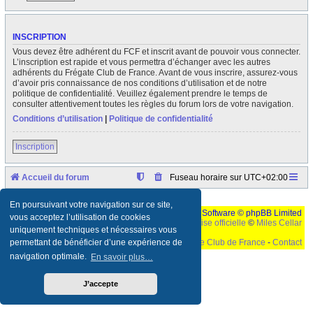
INSCRIPTION
Vous devez être adhérent du FCF et inscrit avant de pouvoir vous connecter.
L’inscription est rapide et vous permettra d’échanger avec les autres
adhérents du Frégate Club de France. Avant de vous inscrire, assurez-vous
d’avoir pris connaissance de nos conditions d’utilisation et de notre
politique de confidentialité. Veuillez également prendre le temps de
consulter attentivement toutes les règles du forum lors de votre navigation.
Conditions d’utilisation
|
Politique de confidentialité
Inscription
Accueil du forum
Fuseau horaire sur
UTC+02:00
En poursuivant votre navigation sur ce site,
Développé par
phpBB
® Forum Software © phpBB Limited
vous acceptez l’utilisation de cookies
Traduction française officielle
©
Miles Cellar
uniquement techniques et nécessaires vous
©
Le Frégate Club de France
-
Contact
permettant de bénéficier d’une expérience de
navigation optimale.
En savoir plus…
Ceci est un texte de remplissage qui n'a pour but que forcer l'elargissement de la div page...
Ben oui, quand on veut pas d'un "site optimise pour une resolution de 1024x768 et
parametres d'affichage pas defaut de votre navigateur" faut bien trouver des paliatifs !
J’accepte