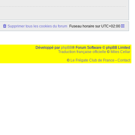
Supprimer tous les cookies du forum
Fuseau horaire sur
UTC+02:00
Développé par
phpBB
® Forum Software © phpBB Limited
Traduction française officielle
©
Miles Cellar
©
Le Frégate Club de France
-
Contact
lution de 1024x768 et parametres d'affichage pas defaut de votre navigateur" faut bien trouver