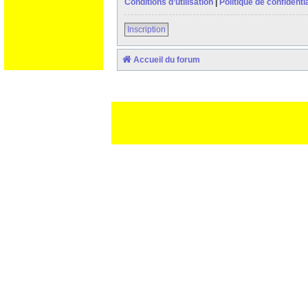
Conditions d’utilisation
|
Politique de confidentia
Inscription
Accueil du forum
Ceci est un texte de remplissage qui n'a pour but que forcer l
des paliatifs !