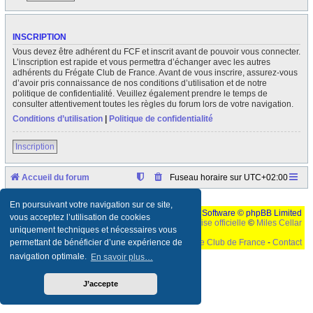
INSCRIPTION
Vous devez être adhérent du FCF et inscrit avant de pouvoir vous connecter.
L’inscription est rapide et vous permettra d’échanger avec les autres
adhérents du Frégate Club de France. Avant de vous inscrire, assurez-vous
d’avoir pris connaissance de nos conditions d’utilisation et de notre
politique de confidentialité. Veuillez également prendre le temps de
consulter attentivement toutes les règles du forum lors de votre navigation.
Conditions d’utilisation
|
Politique de confidentialité
Inscription
Accueil du forum
Fuseau horaire sur
UTC+02:00
En poursuivant votre navigation sur ce site,
Développé par
phpBB
® Forum Software © phpBB Limited
vous acceptez l’utilisation de cookies
Traduction française officielle
©
Miles Cellar
uniquement techniques et nécessaires vous
©
Le Frégate Club de France
-
Contact
permettant de bénéficier d’une expérience de
navigation optimale.
En savoir plus…
Ceci est un texte de remplissage qui n'a pour but que forcer l'elargissement de la div page...
Ben oui, quand on veut pas d'un "site optimise pour une resolution de 1024x768 et
parametres d'affichage pas defaut de votre navigateur" faut bien trouver des paliatifs !
J’accepte