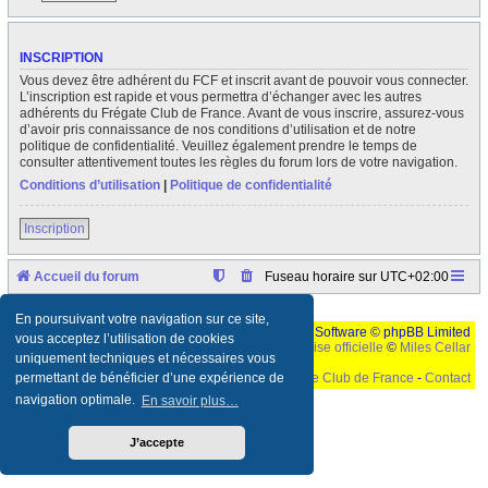
INSCRIPTION
Vous devez être adhérent du FCF et inscrit avant de pouvoir vous connecter.
L’inscription est rapide et vous permettra d’échanger avec les autres
adhérents du Frégate Club de France. Avant de vous inscrire, assurez-vous
d’avoir pris connaissance de nos conditions d’utilisation et de notre
politique de confidentialité. Veuillez également prendre le temps de
consulter attentivement toutes les règles du forum lors de votre navigation.
Conditions d’utilisation
|
Politique de confidentialité
Inscription
Accueil du forum
Fuseau horaire sur
UTC+02:00
En poursuivant votre navigation sur ce site,
Développé par
phpBB
® Forum Software © phpBB Limited
vous acceptez l’utilisation de cookies
Traduction française officielle
©
Miles Cellar
uniquement techniques et nécessaires vous
©
Le Frégate Club de France
-
Contact
permettant de bénéficier d’une expérience de
navigation optimale.
En savoir plus…
Ceci est un texte de remplissage qui n'a pour but que forcer l'elargissement de la div page...
Ben oui, quand on veut pas d'un "site optimise pour une resolution de 1024x768 et
parametres d'affichage pas defaut de votre navigateur" faut bien trouver des paliatifs !
J’accepte