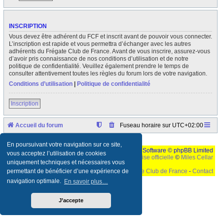
INSCRIPTION
Vous devez être adhérent du FCF et inscrit avant de pouvoir vous connecter.
L’inscription est rapide et vous permettra d’échanger avec les autres
adhérents du Frégate Club de France. Avant de vous inscrire, assurez-vous
d’avoir pris connaissance de nos conditions d’utilisation et de notre
politique de confidentialité. Veuillez également prendre le temps de
consulter attentivement toutes les règles du forum lors de votre navigation.
Conditions d’utilisation
|
Politique de confidentialité
Inscription
Accueil du forum
Fuseau horaire sur
UTC+02:00
En poursuivant votre navigation sur ce site,
Développé par
phpBB
® Forum Software © phpBB Limited
vous acceptez l’utilisation de cookies
Traduction française officielle
©
Miles Cellar
uniquement techniques et nécessaires vous
©
Le Frégate Club de France
-
Contact
permettant de bénéficier d’une expérience de
navigation optimale.
En savoir plus…
Ceci est un texte de remplissage qui n'a pour but que forcer l'elargissement de la div page...
Ben oui, quand on veut pas d'un "site optimise pour une resolution de 1024x768 et
parametres d'affichage pas defaut de votre navigateur" faut bien trouver des paliatifs !
J’accepte