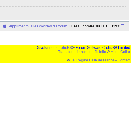
Supprimer tous les cookies du forum
Fuseau horaire sur
UTC+02:00
Développé par
phpBB
® Forum Software © phpBB Limited
Traduction française officielle
©
Miles Cellar
©
Le Frégate Club de France
-
Contact
lution de 1024x768 et parametres d'affichage pas defaut de votre navigateur" faut bien trouver