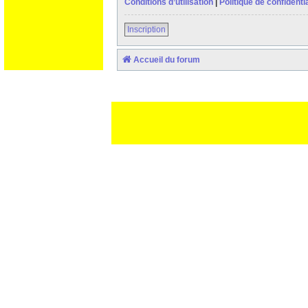
Conditions d’utilisation
|
Politique de confidentia
Inscription
Accueil du forum
Ceci est un texte de remplissage qui n'a pour but que forcer l
des paliatifs !