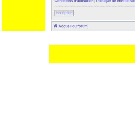
Conditions d’utilisation
|
Politique de confidentia
Inscription
Accueil du forum
Ceci est un texte de remplissage qui n'a pour but que forcer l
des paliatifs !