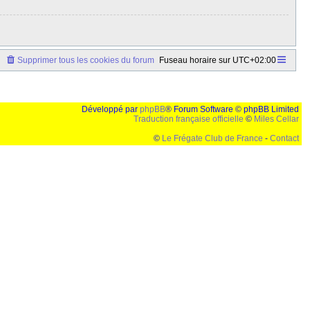
Supprimer tous les cookies du forum
Fuseau horaire sur
UTC+02:00
Développé par
phpBB
® Forum Software © phpBB Limited
Traduction française officielle
©
Miles Cellar
©
Le Frégate Club de France
-
Contact
lution de 1024x768 et parametres d'affichage pas defaut de votre navigateur" faut bien trouver