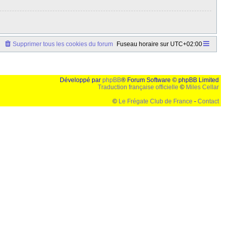
Supprimer tous les cookies du forum
Fuseau horaire sur
UTC+02:00
Développé par
phpBB
® Forum Software © phpBB Limited
Traduction française officielle
©
Miles Cellar
©
Le Frégate Club de France
-
Contact
lution de 1024x768 et parametres d'affichage pas defaut de votre navigateur" faut bien trouver