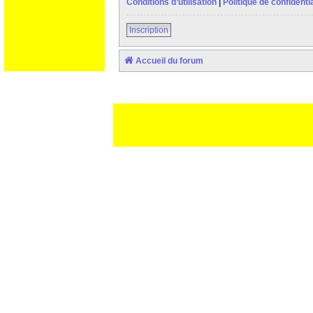
Conditions d’utilisation
|
Politique de confidentia
Inscription
Accueil du forum
Ceci est un texte de remplissage qui n'a pour but que forcer l
des paliatifs !