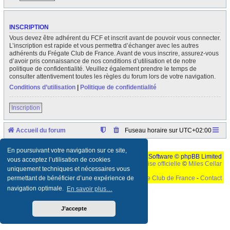
INSCRIPTION
Vous devez être adhérent du FCF et inscrit avant de pouvoir vous connecter.
L’inscription est rapide et vous permettra d’échanger avec les autres
adhérents du Frégate Club de France. Avant de vous inscrire, assurez-vous
d’avoir pris connaissance de nos conditions d’utilisation et de notre
politique de confidentialité. Veuillez également prendre le temps de
consulter attentivement toutes les règles du forum lors de votre navigation.
Conditions d’utilisation
|
Politique de confidentialité
Inscription
Accueil du forum
Fuseau horaire sur
UTC+02:00
En poursuivant votre navigation sur ce site,
Développé par
phpBB
® Forum Software © phpBB Limited
vous acceptez l’utilisation de cookies
Traduction française officielle
©
Miles Cellar
uniquement techniques et nécessaires vous
©
Le Frégate Club de France
-
Contact
permettant de bénéficier d’une expérience de
navigation optimale.
En savoir plus…
Ceci est un texte de remplissage qui n'a pour but que forcer l'elargissement de la div page...
Ben oui, quand on veut pas d'un "site optimise pour une resolution de 1024x768 et
parametres d'affichage pas defaut de votre navigateur" faut bien trouver des paliatifs !
J’accepte