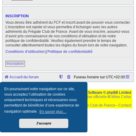
INSCRIPTION
Vous devez être adhérent du FCF et inscrit avant de pouvoir vous connecter.
L’inscription est rapide et vous permettra d’échanger avec les autres
adhérents du Frégate Club de France. Avant de vous inscrire, assurez-vous
d’avoir pris connaissance de nos conditions d’utilisation et de notre
politique de confidentialité. Veuillez également prendre le temps de
consulter attentivement toutes les règles du forum lors de votre navigation.
Conditions d’utilisation
|
Politique de confidentialité
Inscription
Accueil du forum
Fuseau horaire sur
UTC+02:00
En poursuivant votre navigation sur ce site,
Développé par
phpBB
® Forum Software © phpBB Limited
vous acceptez l’utilisation de cookies
Traduction française officielle
©
Miles Cellar
uniquement techniques et nécessaires vous
©
Le Frégate Club de France
-
Contact
permettant de bénéficier d’une expérience de
navigation optimale.
En savoir plus…
Ceci est un texte de remplissage qui n'a pour but que forcer l'elargissement de la div page...
Ben oui, quand on veut pas d'un "site optimise pour une resolution de 1024x768 et
parametres d'affichage pas defaut de votre navigateur" faut bien trouver des paliatifs !
J’accepte