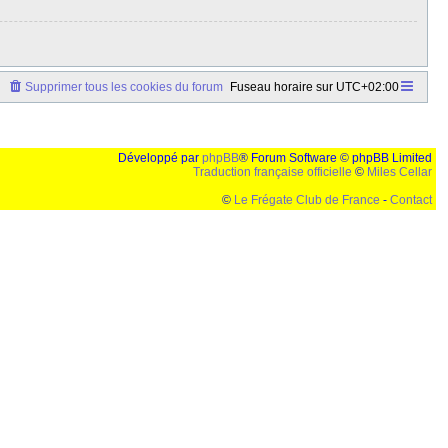
Supprimer tous les cookies du forum
Fuseau horaire sur
UTC+02:00
Développé par
phpBB
® Forum Software © phpBB Limited
Traduction française officielle
©
Miles Cellar
©
Le Frégate Club de France
-
Contact
lution de 1024x768 et parametres d'affichage pas defaut de votre navigateur" faut bien trouver