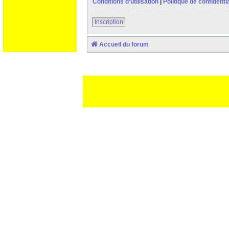
Conditions d’utilisation
|
Politique de confidentia
Inscription
Accueil du forum
Ceci est un texte de remplissage qui n'a pour but que forcer l
des paliatifs !