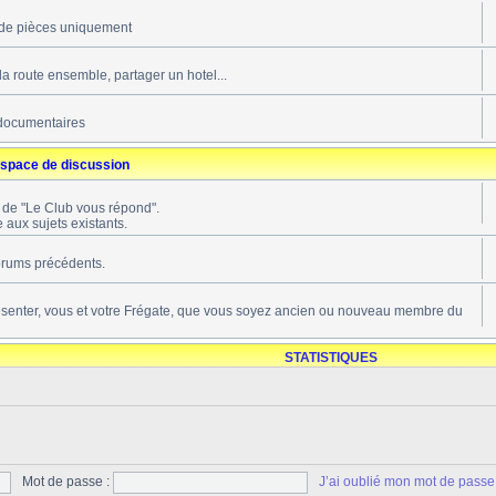
de pièces uniquement
 la route ensemble, partager un hotel...
documentaires
space de discussion
s de "Le Club vous répond".
 aux sujets existants.
forums précédents.
ésenter, vous et votre Frégate, que vous soyez ancien ou nouveau membre du
STATISTIQUES
Mot de passe :
J’ai oublié mon mot de passe