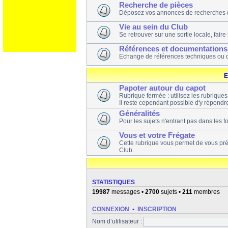
Recherche de pièces
Déposez vos annonces de recherches 
Vie au sein du Club
Se retrouver sur une sortie locale, faire
Références et documentations
Echange de références techniques ou 
E
Papoter autour du capot
Rubrique fermée : utilisez les rubrique
Il reste cependant possible d'y répondre
Généralités
Pour les sujets n'entrant pas dans les 
Vous et votre Frégate
Cette rubrique vous permet de vous pr
Club.
STATISTIQUES
19987
messages •
2700
sujets •
211
membres
CONNEXION
•
INSCRIPTION
Nom d’utilisateur :