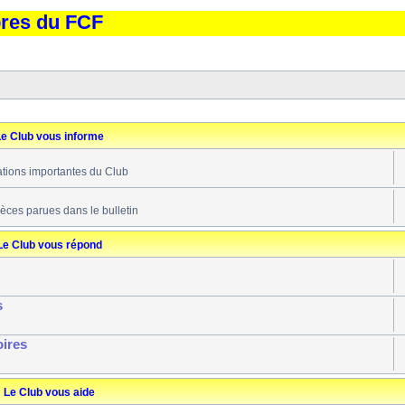
bres du FCF
e Club vous informe
ations importantes du Club
ièces parues dans le bulletin
Le Club vous répond
s
oires
Le Club vous aide