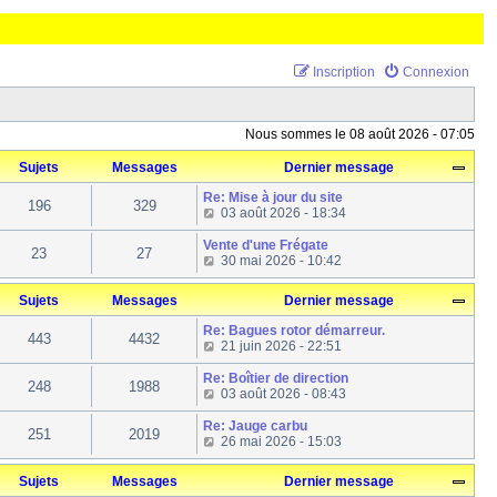
Inscription
Connexion
Nous sommes le 08 août 2026 - 07:05
Sujets
Messages
Dernier message
Re: Mise à jour du site
196
329
C
03 août 2026 - 18:34
o
n
Vente d'une Frégate
23
27
s
C
30 mai 2026 - 10:42
u
o
l
n
Sujets
Messages
Dernier message
t
s
e
u
Re: Bagues rotor démarreur.
r
l
443
4432
C
21 juin 2026 - 22:51
l
t
o
e
e
n
Re: Boîtier de direction
d
r
248
1988
s
C
03 août 2026 - 08:43
e
l
u
o
r
e
l
n
Re: Jauge carbu
n
d
251
2019
t
s
C
26 mai 2026 - 15:03
i
e
e
u
o
e
r
r
l
n
r
n
Sujets
Messages
Dernier message
l
t
s
m
i