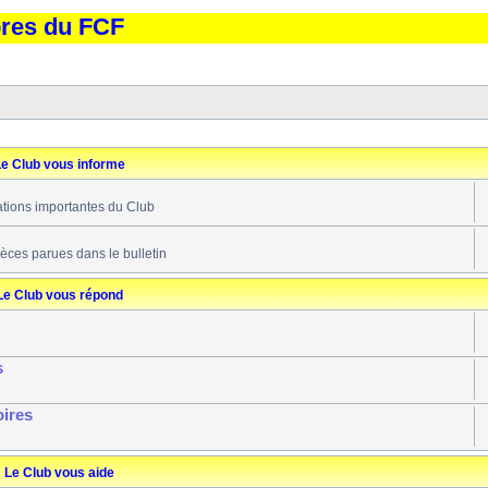
bres du FCF
e Club vous informe
ations importantes du Club
ièces parues dans le bulletin
Le Club vous répond
s
oires
Le Club vous aide