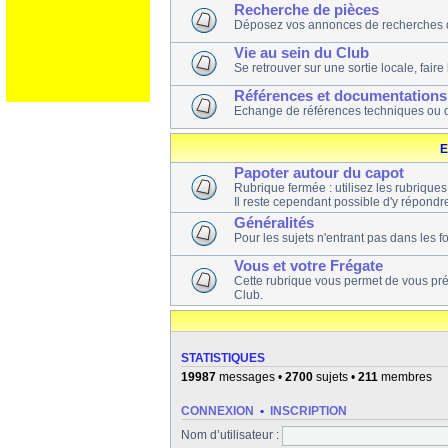
Recherche de pièces
Déposez vos annonces de recherches 
Vie au sein du Club
Se retrouver sur une sortie locale, faire
Références et documentations
Echange de références techniques ou 
E
Papoter autour du capot
Rubrique fermée : utilisez les rubrique
Il reste cependant possible d'y répondre
Généralités
Pour les sujets n'entrant pas dans les 
Vous et votre Frégate
Cette rubrique vous permet de vous pr
Club.
STATISTIQUES
19987
messages •
2700
sujets •
211
membres
CONNEXION
•
INSCRIPTION
Nom d’utilisateur :