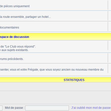
de pièces uniquement
 la route ensemble, partager un hotel...
documentaires
space de discussion
s de "Le Club vous répond".
 aux sujets existants.
forums précédents.
ésenter, vous et votre Frégate, que vous soyez ancien ou nouveau membre du
STATISTIQUES
Mot de passe :
J’ai oublié mon mot de passe