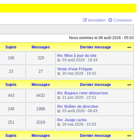
Inscription
Connexion
Nous sommes le 08 août 2026 - 05:03
Sujets
Messages
Dernier message
Re: Mise à jour du site
196
329
C
03 août 2026 - 18:34
o
n
Vente d'une Frégate
23
27
s
C
30 mai 2026 - 10:42
u
o
l
n
Sujets
Messages
Dernier message
t
s
e
u
Re: Bagues rotor démarreur.
r
l
443
4432
C
21 juin 2026 - 22:51
l
t
o
e
e
n
Re: Boîtier de direction
d
r
248
1988
s
C
03 août 2026 - 08:43
e
l
u
o
r
e
l
n
Re: Jauge carbu
n
d
251
2019
t
s
C
26 mai 2026 - 15:03
i
e
e
u
o
e
r
r
l
n
r
n
Sujets
Messages
Dernier message
l
t
s
m
i