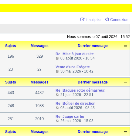
Inscription
Connexion
Nous sommes le 07 août 2026 - 15:52
Sujets
Messages
Dernier message
Re: Mise à jour du site
196
329
C
03 août 2026 - 18:34
o
n
Vente d'une Frégate
23
27
s
C
30 mai 2026 - 10:42
u
o
l
n
Sujets
Messages
Dernier message
t
s
e
u
Re: Bagues rotor démarreur.
r
l
443
4432
C
21 juin 2026 - 22:51
l
t
o
e
e
n
Re: Boîtier de direction
d
r
248
1988
s
C
03 août 2026 - 08:43
e
l
u
o
r
e
l
n
Re: Jauge carbu
n
d
251
2019
t
s
C
26 mai 2026 - 15:03
i
e
e
u
o
e
r
r
l
n
r
n
Sujets
Messages
Dernier message
l
t
s
m
i