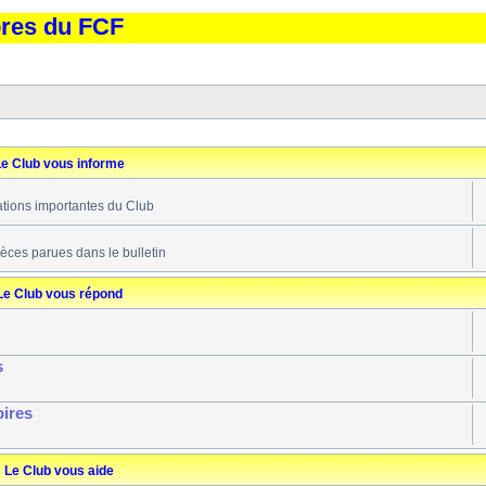
bres du FCF
e Club vous informe
ations importantes du Club
ièces parues dans le bulletin
Le Club vous répond
s
oires
Le Club vous aide