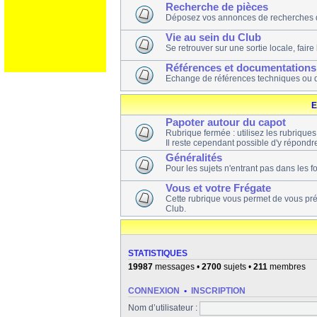
Recherche de pièces
Déposez vos annonces de recherches 
Vie au sein du Club
Se retrouver sur une sortie locale, faire
Références et documentations
Echange de références techniques ou 
E
Papoter autour du capot
Rubrique fermée : utilisez les rubrique
Il reste cependant possible d'y répondre
Généralités
Pour les sujets n'entrant pas dans les 
Vous et votre Frégate
Cette rubrique vous permet de vous pr
Club.
STATISTIQUES
19987
messages •
2700
sujets •
211
membres
CONNEXION
•
INSCRIPTION
Nom d’utilisateur :