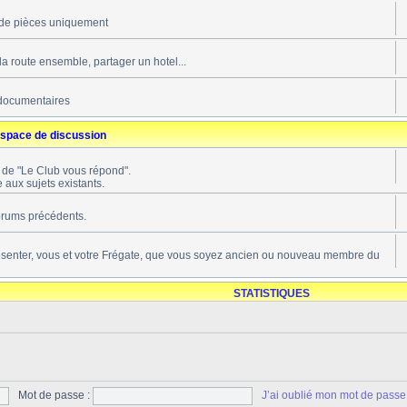
de pièces uniquement
 la route ensemble, partager un hotel...
documentaires
space de discussion
s de "Le Club vous répond".
 aux sujets existants.
forums précédents.
ésenter, vous et votre Frégate, que vous soyez ancien ou nouveau membre du
STATISTIQUES
Mot de passe :
J’ai oublié mon mot de passe