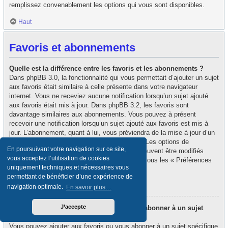
remplissez convenablement les options qui vous sont disponibles.
Haut
Favoris et abonnements
Quelle est la différence entre les favoris et les abonnements ?
Dans phpBB 3.0, la fonctionnalité qui vous permettait d’ajouter un sujet
aux favoris était similaire à celle présente dans votre navigateur
internet. Vous ne receviez aucune notification lorsqu’un sujet ajouté
aux favoris était mis à jour. Dans phpBB 3.2, les favoris sont
davantage similaires aux abonnements. Vous pouvez à présent
recevoir une notification lorsqu’un sujet ajouté aux favoris est mis à
jour. L’abonnement, quant à lui, vous préviendra de la mise à jour d’un
forum ou d’un sujet auquel vous êtes abonné. Les options de
En poursuivant votre navigation sur ce site,
notification des favoris et des abonnements peuvent être modifiés
vous acceptez l’utilisation de cookies
depuis le panneau de contrôle de l’utilisateur, sous les « Préférences
uniquement techniques et nécessaires vous
du forum ».
permettant de bénéficier d’une expérience de
Haut
navigation optimale.
En savoir plus…
J’accepte
Comment puis-je ajouter aux favoris ou m’abonner à un sujet
spécifique ?
Vous pouvez ajouter aux favoris ou vous abonner à un sujet spécifique