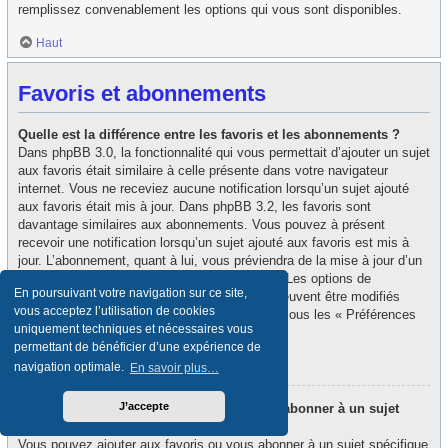
remplissez convenablement les options qui vous sont disponibles.
Haut
Favoris et abonnements
Quelle est la différence entre les favoris et les abonnements ?
Dans phpBB 3.0, la fonctionnalité qui vous permettait d’ajouter un sujet
aux favoris était similaire à celle présente dans votre navigateur
internet. Vous ne receviez aucune notification lorsqu’un sujet ajouté
aux favoris était mis à jour. Dans phpBB 3.2, les favoris sont
davantage similaires aux abonnements. Vous pouvez à présent
recevoir une notification lorsqu’un sujet ajouté aux favoris est mis à
jour. L’abonnement, quant à lui, vous préviendra de la mise à jour d’un
forum ou d’un sujet auquel vous êtes abonné. Les options de
En poursuivant votre navigation sur ce site,
notification des favoris et des abonnements peuvent être modifiés
vous acceptez l’utilisation de cookies
depuis le panneau de contrôle de l’utilisateur, sous les « Préférences
uniquement techniques et nécessaires vous
du forum ».
permettant de bénéficier d’une expérience de
Haut
navigation optimale.
En savoir plus…
J’accepte
Comment puis-je ajouter aux favoris ou m’abonner à un sujet
spécifique ?
Vous pouvez ajouter aux favoris ou vous abonner à un sujet spécifique