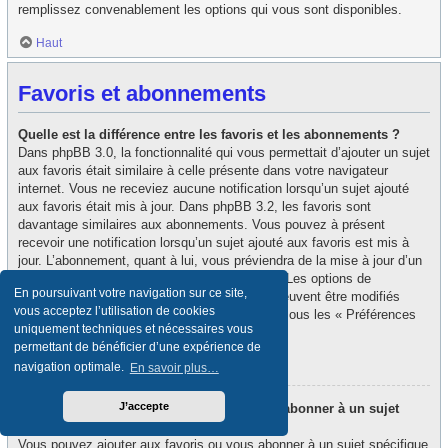
remplissez convenablement les options qui vous sont disponibles.
Haut
Favoris et abonnements
Quelle est la différence entre les favoris et les abonnements ?
Dans phpBB 3.0, la fonctionnalité qui vous permettait d’ajouter un sujet
aux favoris était similaire à celle présente dans votre navigateur
internet. Vous ne receviez aucune notification lorsqu’un sujet ajouté
aux favoris était mis à jour. Dans phpBB 3.2, les favoris sont
davantage similaires aux abonnements. Vous pouvez à présent
recevoir une notification lorsqu’un sujet ajouté aux favoris est mis à
jour. L’abonnement, quant à lui, vous préviendra de la mise à jour d’un
forum ou d’un sujet auquel vous êtes abonné. Les options de
En poursuivant votre navigation sur ce site,
notification des favoris et des abonnements peuvent être modifiés
vous acceptez l’utilisation de cookies
depuis le panneau de contrôle de l’utilisateur, sous les « Préférences
uniquement techniques et nécessaires vous
du forum ».
permettant de bénéficier d’une expérience de
Haut
navigation optimale.
En savoir plus…
J’accepte
Comment puis-je ajouter aux favoris ou m’abonner à un sujet
spécifique ?
Vous pouvez ajouter aux favoris ou vous abonner à un sujet spécifique