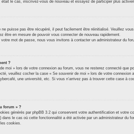
tel était le cas, inscrivez-vous de nouveau et essayez de participer plus acti
e puisse pas être récupéré, il peut facilement être réinitialisé. Veuillez vou
riez être en mesure de pouvoir vous connecter de nouveau rapidement.
r votre mot de passe, nous vous invitons à contacter un administrateur du for
ment ?
e moi » lors de votre connexion au forum, vous ne resterez connecté que pou
nnecté, veuillez cocher la case « Se souvenir de moi » lors de votre connexi
ybercafé, une université, etc. Si vous n’arrivez pas à trouver cette case à coc
du forum » ?
ookies générés par phpBB 3.2 qui conservent votre authentification et votre c
s) dans le cas où cette fonctionnalité a été activée par un administrateur du 
les cookies.