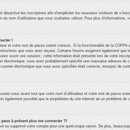
ait désactivé les inscriptions afin d’empêcher les nouveaux visiteurs de s’ins
tion du nom d’utilisateur que vous souhaitez utiliser. Pour plus d’informations,
necter !
sateur et votre mot de passe soient corrects. Si la fonctionnalité de la COPP
 instructions que vous avez reçues. Certains forums exigeront également que l
siez ouvrir une session ; cette information était présente lors de votre inscri
er électronique, vous avez probablement spécifié une mauvaise adresse de courr
e courrier électronique que vous avez spécifiée était correcte, essayez de con
surez-vous avant tout que votre nom d’utilisateur et votre mot de passe soient
st également possible que le propriétaire du site internet ait un problème de con
ne peux à présent plus me connecter ?!
ctivé ou supprimé votre compte pour une quelconque raison. De plus, beaucoup 