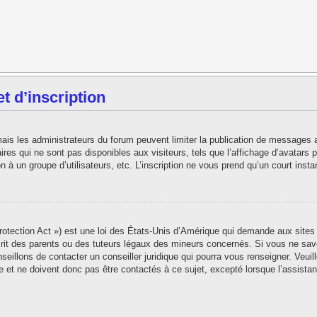
 d’inscription
 mais les administrateurs du forum peuvent limiter la publication de messages 
es qui ne sont pas disponibles aux visiteurs, tels que l’affichage d’avatars pe
ion à un groupe d’utilisateurs, etc. L’inscription ne vous prend qu’un court in
tection Act ») est une loi des États-Unis d’Amérique qui demande aux sites i
t des parents ou des tuteurs légaux des mineurs concernés. Si vous ne save
seillons de contacter un conseiller juridique qui pourra vous renseigner. Veui
 et ne doivent donc pas être contactés à ce sujet, excepté lorsque l’assistan