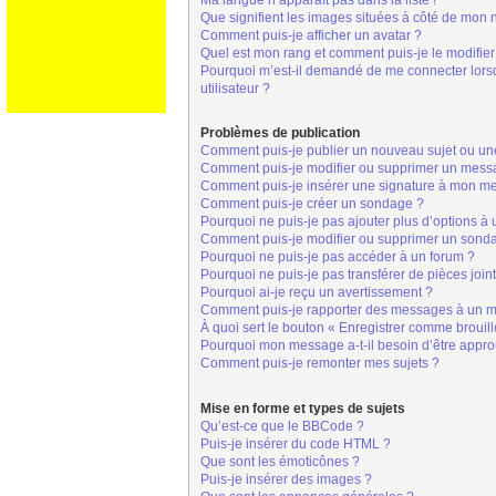
Ma langue n’apparaît pas dans la liste !
Que signifient les images situées à côté de mon n
Comment puis-je afficher un avatar ?
Quel est mon rang et comment puis-je le modifier
Pourquoi m’est-il demandé de me connecter lorsque
utilisateur ?
Problèmes de publication
Comment puis-je publier un nouveau sujet ou un
Comment puis-je modifier ou supprimer un mess
Comment puis-je insérer une signature à mon m
Comment puis-je créer un sondage ?
Pourquoi ne puis-je pas ajouter plus d’options à
Comment puis-je modifier ou supprimer un sond
Pourquoi ne puis-je pas accéder à un forum ?
Pourquoi ne puis-je pas transférer de pièces join
Pourquoi ai-je reçu un avertissement ?
Comment puis-je rapporter des messages à un m
À quoi sert le bouton « Enregistrer comme brouillo
Pourquoi mon message a-t-il besoin d’être appr
Comment puis-je remonter mes sujets ?
Mise en forme et types de sujets
Qu’est-ce que le BBCode ?
Puis-je insérer du code HTML ?
Que sont les émoticônes ?
Puis-je insérer des images ?