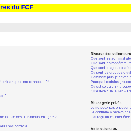
bres du FCF
Niveaux des utilisateurs
Que sont les administrate
Que sont les modérateur
Que sont les groupes d’ut
!
Où sont les groupes d’uti
Comment puis-je devenir 
 à présent plus me connecter ?!
Pourquoi certains groupes
Qu’est-ce qu’un « groupe 
Qu’est-ce que le lien « L
m » ?
Messagerie privée
Je ne peux pas envoyer 
Je continue à recevoir de
la liste des utilisateurs en ligne ?
J’ai reçu un courrier élec
jours pas correcte !
Amis et ignorés