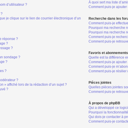
À quoi sert ma liste d’ami
om d’utilisateur ?
Comment puis-je ajouter o
 ?
 je clique sur le lien de courrier électronique d’un
Recherche dans les fo
Comment puis-je effectu
Pourquoi ma recherche ne
Pourquoi ma recherche r
Comment puis-je recher
e réponse ?
Comment puis-je retrouv
age ?
essage ?
Favoris et abonnement
 un sondage ?
Quelle est la différence 
age ?
Comment puis-je ajouter 
Comment puis-je m’abonn
tes ?
Comment puis-je résilie
odérateur ?
Pièces jointes
n » affiché lors de la rédaction d’un sujet ?
Quelles pièces jointes so
ouvé ?
Comment puis-je retrouve
À propos de phpBB
Qui a développé ce logic
Pourquoi la fonctionnalit
Qui dois-je contacter à p
Comment puis-je contacte