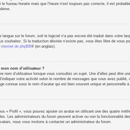
 le fuseau horaire mais que l’heure n’est toujours pas correcte, il est probabl
oblème.
re langue sur le forum, soit le logiciel n’a pas encore été traduit dans votre 
vous souhaitez. Si la traduction désirée n’existe pas, vous êtes libre de vous 
e internet de phpBB
® (en anglais).
e mon nom d’utilisateur ?
e nom d’utilisateur lorsque vous consultez un sujet. Une d’elles peut être u
d’indiquer votre activité selon le nombre de messages que vous avez publié, ou 
e connue sous le nom d’avatar qui est bien souvent unique et personnelle à c
ous « Profil », vous pouvez ajouter un avatar en utilisant une des quatre métho
les. Les administrateurs du forum peuvent activer ou non la fonctionnalité des
’avatars, nous vous invitons à contacter un administrateur du forum.