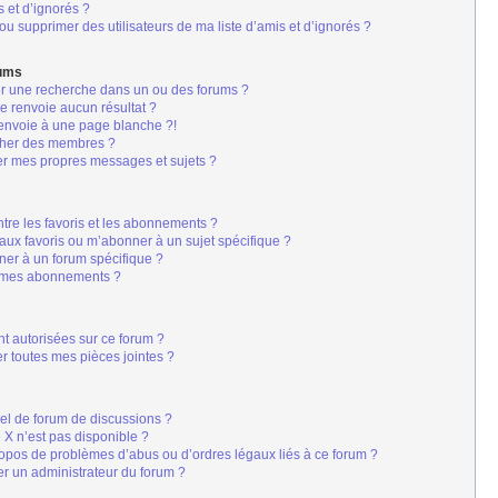
s et d’ignorés ?
u supprimer des utilisateurs de ma liste d’amis et d’ignorés ?
rums
er une recherche dans un ou des forums ?
 renvoie aucun résultat ?
envoie à une page blanche ?!
cher des membres ?
er mes propres messages et sujets ?
s
entre les favoris et les abonnements ?
aux favoris ou m’abonner à un sujet spécifique ?
er à un forum spécifique ?
r mes abonnements ?
nt autorisées sur ce forum ?
r toutes mes pièces jointes ?
iel de forum de discussions ?
é X n’est pas disponible ?
ropos de problèmes d’abus ou d’ordres légaux liés à ce forum ?
r un administrateur du forum ?