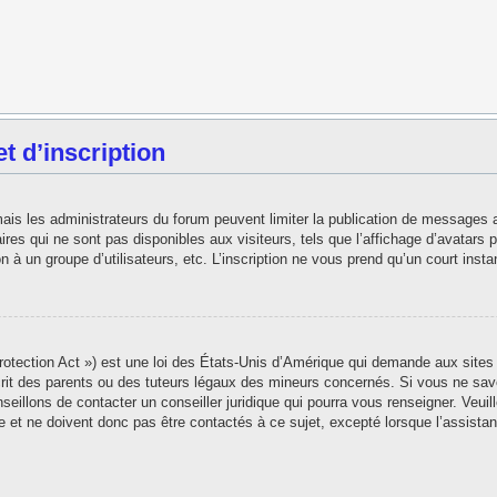
 d’inscription
 mais les administrateurs du forum peuvent limiter la publication de messages 
es qui ne sont pas disponibles aux visiteurs, tels que l’affichage d’avatars pe
ion à un groupe d’utilisateurs, etc. L’inscription ne vous prend qu’un court in
tection Act ») est une loi des États-Unis d’Amérique qui demande aux sites i
t des parents ou des tuteurs légaux des mineurs concernés. Si vous ne save
seillons de contacter un conseiller juridique qui pourra vous renseigner. Veui
 et ne doivent donc pas être contactés à ce sujet, excepté lorsque l’assistan