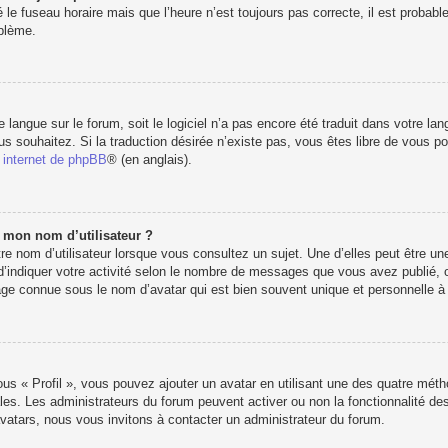
 le fuseau horaire mais que l’heure n’est toujours pas correcte, il est probabl
oblème.
re langue sur le forum, soit le logiciel n’a pas encore été traduit dans votre 
vous souhaitez. Si la traduction désirée n’existe pas, vous êtes libre de vous 
e internet de phpBB
® (en anglais).
e mon nom d’utilisateur ?
e nom d’utilisateur lorsque vous consultez un sujet. Une d’elles peut être u
d’indiquer votre activité selon le nombre de messages que vous avez publié, ou 
e connue sous le nom d’avatar qui est bien souvent unique et personnelle à c
ous « Profil », vous pouvez ajouter un avatar en utilisant une des quatre métho
les. Les administrateurs du forum peuvent activer ou non la fonctionnalité des
’avatars, nous vous invitons à contacter un administrateur du forum.