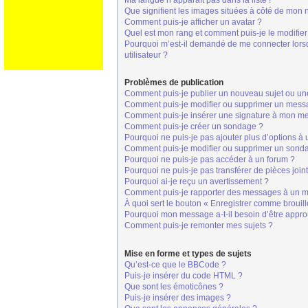
Ma langue n’apparaît pas dans la liste !
Que signifient les images situées à côté de mon n
Comment puis-je afficher un avatar ?
Quel est mon rang et comment puis-je le modifier
Pourquoi m’est-il demandé de me connecter lorsque
utilisateur ?
Problèmes de publication
Comment puis-je publier un nouveau sujet ou un
Comment puis-je modifier ou supprimer un mess
Comment puis-je insérer une signature à mon m
Comment puis-je créer un sondage ?
Pourquoi ne puis-je pas ajouter plus d’options à
Comment puis-je modifier ou supprimer un sond
Pourquoi ne puis-je pas accéder à un forum ?
Pourquoi ne puis-je pas transférer de pièces join
Pourquoi ai-je reçu un avertissement ?
Comment puis-je rapporter des messages à un m
À quoi sert le bouton « Enregistrer comme brouillo
Pourquoi mon message a-t-il besoin d’être appr
Comment puis-je remonter mes sujets ?
Mise en forme et types de sujets
Qu’est-ce que le BBCode ?
Puis-je insérer du code HTML ?
Que sont les émoticônes ?
Puis-je insérer des images ?