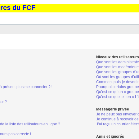
bres du FCF
Niveaux des utilisateurs
Que sont les administrate
Que sont les modérateur
Que sont les groupes d’ut
!
Où sont les groupes d’uti
Comment puis-je devenir 
 à présent plus me connecter ?!
Pourquoi certains groupes
Qu’est-ce qu’un « groupe 
Qu’est-ce que le lien « L
m » ?
Messagerie privée
Je ne peux pas envoyer 
Je continue à recevoir de
la liste des utilisateurs en ligne ?
J’ai reçu un courrier élec
jours pas correcte !
Amis et ignorés