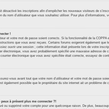
ait désactivé les inscriptions afin d’empêcher les nouveaux visiteurs de s’ins
tion du nom d’utilisateur que vous souhaitez utiliser. Pour plus d’informations,
necter !
sateur et votre mot de passe soient corrects. Si la fonctionnalité de la COPP
 instructions que vous avez reçues. Certains forums exigeront également que l
siez ouvrir une session ; cette information était présente lors de votre inscri
er électronique, vous avez probablement spécifié une mauvaise adresse de courr
e courrier électronique que vous avez spécifiée était correcte, essayez de con
surez-vous avant tout que votre nom d’utilisateur et votre mot de passe soient
st également possible que le propriétaire du site internet ait un problème de con
ne peux à présent plus me connecter ?!
ctivé ou supprimé votre compte pour une quelconque raison. De plus, beaucoup 