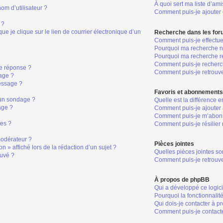
À quoi sert ma liste d’ami
om d’utilisateur ?
Comment puis-je ajouter o
 ?
 je clique sur le lien de courrier électronique d’un
Recherche dans les fo
Comment puis-je effectu
Pourquoi ma recherche ne
Pourquoi ma recherche r
Comment puis-je recher
e réponse ?
Comment puis-je retrouv
age ?
essage ?
Favoris et abonnement
 un sondage ?
Quelle est la différence 
age ?
Comment puis-je ajouter 
Comment puis-je m’abonn
tes ?
Comment puis-je résilie
odérateur ?
Pièces jointes
n » affiché lors de la rédaction d’un sujet ?
Quelles pièces jointes so
ouvé ?
Comment puis-je retrouve
À propos de phpBB
Qui a développé ce logic
Pourquoi la fonctionnalit
Qui dois-je contacter à p
Comment puis-je contacte