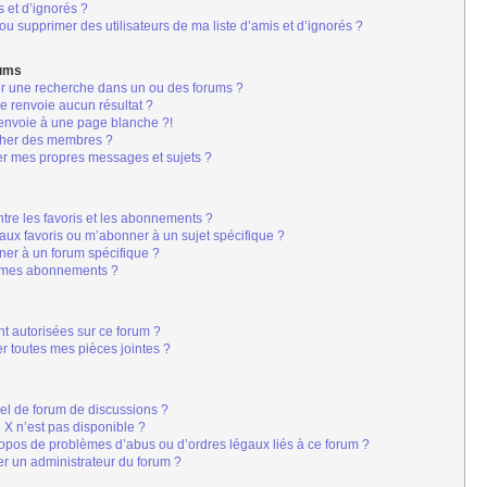
s et d’ignorés ?
u supprimer des utilisateurs de ma liste d’amis et d’ignorés ?
rums
er une recherche dans un ou des forums ?
 renvoie aucun résultat ?
envoie à une page blanche ?!
cher des membres ?
er mes propres messages et sujets ?
s
entre les favoris et les abonnements ?
aux favoris ou m’abonner à un sujet spécifique ?
er à un forum spécifique ?
r mes abonnements ?
nt autorisées sur ce forum ?
r toutes mes pièces jointes ?
iel de forum de discussions ?
é X n’est pas disponible ?
ropos de problèmes d’abus ou d’ordres légaux liés à ce forum ?
r un administrateur du forum ?