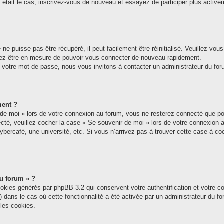
tel était le cas, inscrivez-vous de nouveau et essayez de participer plus acti
e puisse pas être récupéré, il peut facilement être réinitialisé. Veuillez vou
riez être en mesure de pouvoir vous connecter de nouveau rapidement.
r votre mot de passe, nous vous invitons à contacter un administrateur du for
ment ?
e moi » lors de votre connexion au forum, vous ne resterez connecté que pou
nnecté, veuillez cocher la case « Se souvenir de moi » lors de votre connexi
ybercafé, une université, etc. Si vous n’arrivez pas à trouver cette case à coc
du forum » ?
ookies générés par phpBB 3.2 qui conservent votre authentification et votre c
s) dans le cas où cette fonctionnalité a été activée par un administrateur du 
les cookies.