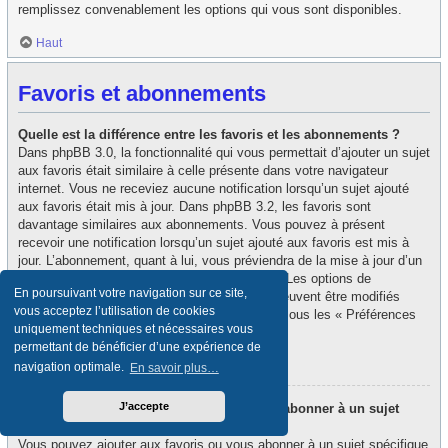
remplissez convenablement les options qui vous sont disponibles.
Haut
Favoris et abonnements
Quelle est la différence entre les favoris et les abonnements ?
Dans phpBB 3.0, la fonctionnalité qui vous permettait d’ajouter un sujet
aux favoris était similaire à celle présente dans votre navigateur
internet. Vous ne receviez aucune notification lorsqu’un sujet ajouté
aux favoris était mis à jour. Dans phpBB 3.2, les favoris sont
davantage similaires aux abonnements. Vous pouvez à présent
recevoir une notification lorsqu’un sujet ajouté aux favoris est mis à
jour. L’abonnement, quant à lui, vous préviendra de la mise à jour d’un
forum ou d’un sujet auquel vous êtes abonné. Les options de
En poursuivant votre navigation sur ce site,
notification des favoris et des abonnements peuvent être modifiés
vous acceptez l’utilisation de cookies
depuis le panneau de contrôle de l’utilisateur, sous les « Préférences
uniquement techniques et nécessaires vous
du forum ».
permettant de bénéficier d’une expérience de
Haut
navigation optimale.
En savoir plus…
J’accepte
Comment puis-je ajouter aux favoris ou m’abonner à un sujet
spécifique ?
Vous pouvez ajouter aux favoris ou vous abonner à un sujet spécifique