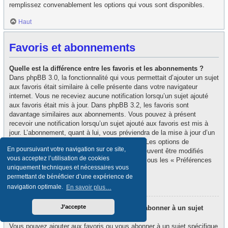
remplissez convenablement les options qui vous sont disponibles.
Haut
Favoris et abonnements
Quelle est la différence entre les favoris et les abonnements ?
Dans phpBB 3.0, la fonctionnalité qui vous permettait d’ajouter un sujet
aux favoris était similaire à celle présente dans votre navigateur
internet. Vous ne receviez aucune notification lorsqu’un sujet ajouté
aux favoris était mis à jour. Dans phpBB 3.2, les favoris sont
davantage similaires aux abonnements. Vous pouvez à présent
recevoir une notification lorsqu’un sujet ajouté aux favoris est mis à
jour. L’abonnement, quant à lui, vous préviendra de la mise à jour d’un
forum ou d’un sujet auquel vous êtes abonné. Les options de
En poursuivant votre navigation sur ce site,
notification des favoris et des abonnements peuvent être modifiés
vous acceptez l’utilisation de cookies
depuis le panneau de contrôle de l’utilisateur, sous les « Préférences
uniquement techniques et nécessaires vous
du forum ».
permettant de bénéficier d’une expérience de
Haut
navigation optimale.
En savoir plus…
J’accepte
Comment puis-je ajouter aux favoris ou m’abonner à un sujet
spécifique ?
Vous pouvez ajouter aux favoris ou vous abonner à un sujet spécifique