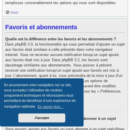
remplissez convenablement les options qui vous sont disponibles.
Haut
Favoris et abonnements
Quelle est la différence entre les favoris et les abonnements ?
Dans phpBB 3.0, la fonctionnalité qui vous permettait d’ajouter un sujet
aux favoris était similaire à celle présente dans votre navigateur
internet. Vous ne receviez aucune notification lorsqu’un sujet ajouté
aux favoris était mis à jour. Dans phpBB 3.2, les favoris sont
davantage similaires aux abonnements. Vous pouvez à présent
recevoir une notification lorsqu’un sujet ajouté aux favoris est mis à
jour. L’abonnement, quant à lui, vous préviendra de la mise à jour d’un
forum ou d’un sujet auquel vous êtes abonné. Les options de
En poursuivant votre navigation sur ce site,
notification des favoris et des abonnements peuvent être modifiés
vous acceptez l’utilisation de cookies
depuis le panneau de contrôle de l’utilisateur, sous les « Préférences
uniquement techniques et nécessaires vous
du forum ».
permettant de bénéficier d’une expérience de
Haut
navigation optimale.
En savoir plus…
J’accepte
Comment puis-je ajouter aux favoris ou m’abonner à un sujet
spécifique ?
Vous pouvez ajouter aux favoris ou vous abonner à un sujet spécifique