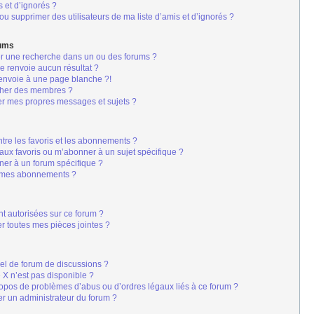
s et d’ignorés ?
u supprimer des utilisateurs de ma liste d’amis et d’ignorés ?
rums
er une recherche dans un ou des forums ?
 renvoie aucun résultat ?
envoie à une page blanche ?!
cher des membres ?
er mes propres messages et sujets ?
s
entre les favoris et les abonnements ?
aux favoris ou m’abonner à un sujet spécifique ?
er à un forum spécifique ?
r mes abonnements ?
nt autorisées sur ce forum ?
r toutes mes pièces jointes ?
iel de forum de discussions ?
é X n’est pas disponible ?
ropos de problèmes d’abus ou d’ordres légaux liés à ce forum ?
r un administrateur du forum ?