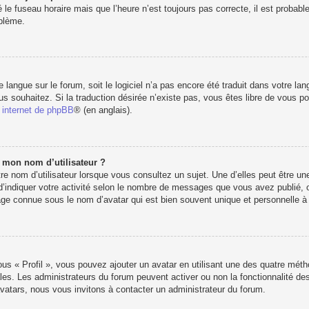
 le fuseau horaire mais que l’heure n’est toujours pas correcte, il est probabl
oblème.
re langue sur le forum, soit le logiciel n’a pas encore été traduit dans votre 
vous souhaitez. Si la traduction désirée n’existe pas, vous êtes libre de vous 
e internet de phpBB
® (en anglais).
e mon nom d’utilisateur ?
e nom d’utilisateur lorsque vous consultez un sujet. Une d’elles peut être u
d’indiquer votre activité selon le nombre de messages que vous avez publié, ou 
e connue sous le nom d’avatar qui est bien souvent unique et personnelle à c
ous « Profil », vous pouvez ajouter un avatar en utilisant une des quatre métho
les. Les administrateurs du forum peuvent activer ou non la fonctionnalité des
’avatars, nous vous invitons à contacter un administrateur du forum.