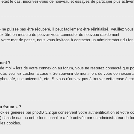
tel était le cas, inscrivez-vous de nouveau et essayez de participer plus acti
e puisse pas être récupéré, il peut facilement être réinitialisé. Veuillez vou
riez être en mesure de pouvoir vous connecter de nouveau rapidement.
r votre mot de passe, nous vous invitons à contacter un administrateur du for
ment ?
e moi » lors de votre connexion au forum, vous ne resterez connecté que pou
nnecté, veuillez cocher la case « Se souvenir de moi » lors de votre connexi
ybercafé, une université, etc. Si vous n’arrivez pas à trouver cette case à coc
du forum » ?
ookies générés par phpBB 3.2 qui conservent votre authentification et votre c
s) dans le cas où cette fonctionnalité a été activée par un administrateur du 
les cookies.