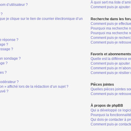
À quoi sert ma liste d’ami
om d’utilisateur ?
Comment puis-je ajouter o
 ?
 je clique sur le lien de courrier électronique d’un
Recherche dans les fo
Comment puis-je effectu
Pourquoi ma recherche ne
Pourquoi ma recherche r
Comment puis-je recher
e réponse ?
Comment puis-je retrouv
age ?
essage ?
Favoris et abonnement
 un sondage ?
Quelle est la différence 
age ?
Comment puis-je ajouter 
Comment puis-je m’abonn
tes ?
Comment puis-je résilie
odérateur ?
Pièces jointes
n » affiché lors de la rédaction d’un sujet ?
Quelles pièces jointes so
ouvé ?
Comment puis-je retrouve
À propos de phpBB
Qui a développé ce logic
Pourquoi la fonctionnalit
Qui dois-je contacter à p
Comment puis-je contacte