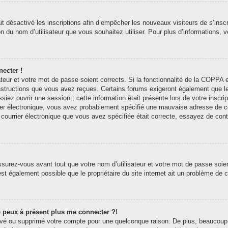
ait désactivé les inscriptions afin d’empêcher les nouveaux visiteurs de s’ins
tion du nom d’utilisateur que vous souhaitez utiliser. Pour plus d’informations,
necter !
sateur et votre mot de passe soient corrects. Si la fonctionnalité de la COPP
 instructions que vous avez reçues. Certains forums exigeront également que l
siez ouvrir une session ; cette information était présente lors de votre inscri
er électronique, vous avez probablement spécifié une mauvaise adresse de courr
e courrier électronique que vous avez spécifiée était correcte, essayez de con
surez-vous avant tout que votre nom d’utilisateur et votre mot de passe soient
st également possible que le propriétaire du site internet ait un problème de con
ne peux à présent plus me connecter ?!
ctivé ou supprimé votre compte pour une quelconque raison. De plus, beaucoup 