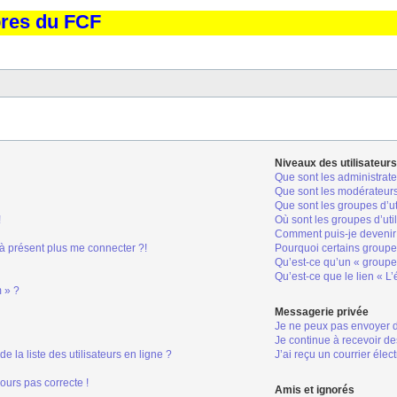
bres du FCF
Niveaux des utilisateurs
Que sont les administrate
Que sont les modérateur
Que sont les groupes d’ut
!
Où sont les groupes d’uti
Comment puis-je devenir 
 à présent plus me connecter ?!
Pourquoi certains groupes
Qu’est-ce qu’un « groupe 
Qu’est-ce que le lien « L
m » ?
Messagerie privée
Je ne peux pas envoyer 
Je continue à recevoir de
la liste des utilisateurs en ligne ?
J’ai reçu un courrier élec
jours pas correcte !
Amis et ignorés