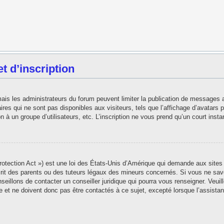
 d’inscription
 mais les administrateurs du forum peuvent limiter la publication de messages 
es qui ne sont pas disponibles aux visiteurs, tels que l’affichage d’avatars pe
ion à un groupe d’utilisateurs, etc. L’inscription ne vous prend qu’un court in
tection Act ») est une loi des États-Unis d’Amérique qui demande aux sites i
t des parents ou des tuteurs légaux des mineurs concernés. Si vous ne save
seillons de contacter un conseiller juridique qui pourra vous renseigner. Veui
 et ne doivent donc pas être contactés à ce sujet, excepté lorsque l’assistan