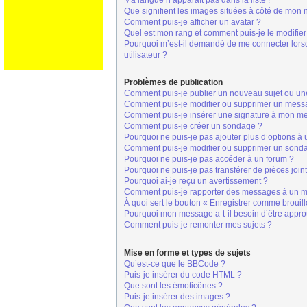
Ma langue n’apparaît pas dans la liste !
Que signifient les images situées à côté de mon n
Comment puis-je afficher un avatar ?
Quel est mon rang et comment puis-je le modifier
Pourquoi m’est-il demandé de me connecter lorsque
utilisateur ?
Problèmes de publication
Comment puis-je publier un nouveau sujet ou un
Comment puis-je modifier ou supprimer un mess
Comment puis-je insérer une signature à mon m
Comment puis-je créer un sondage ?
Pourquoi ne puis-je pas ajouter plus d’options à
Comment puis-je modifier ou supprimer un sond
Pourquoi ne puis-je pas accéder à un forum ?
Pourquoi ne puis-je pas transférer de pièces join
Pourquoi ai-je reçu un avertissement ?
Comment puis-je rapporter des messages à un m
À quoi sert le bouton « Enregistrer comme brouillo
Pourquoi mon message a-t-il besoin d’être appr
Comment puis-je remonter mes sujets ?
Mise en forme et types de sujets
Qu’est-ce que le BBCode ?
Puis-je insérer du code HTML ?
Que sont les émoticônes ?
Puis-je insérer des images ?