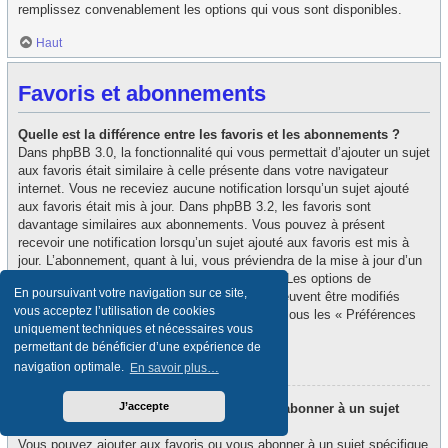
remplissez convenablement les options qui vous sont disponibles.
Haut
Favoris et abonnements
Quelle est la différence entre les favoris et les abonnements ?
Dans phpBB 3.0, la fonctionnalité qui vous permettait d’ajouter un sujet
aux favoris était similaire à celle présente dans votre navigateur
internet. Vous ne receviez aucune notification lorsqu’un sujet ajouté
aux favoris était mis à jour. Dans phpBB 3.2, les favoris sont
davantage similaires aux abonnements. Vous pouvez à présent
recevoir une notification lorsqu’un sujet ajouté aux favoris est mis à
jour. L’abonnement, quant à lui, vous préviendra de la mise à jour d’un
forum ou d’un sujet auquel vous êtes abonné. Les options de
En poursuivant votre navigation sur ce site,
notification des favoris et des abonnements peuvent être modifiés
vous acceptez l’utilisation de cookies
depuis le panneau de contrôle de l’utilisateur, sous les « Préférences
uniquement techniques et nécessaires vous
du forum ».
permettant de bénéficier d’une expérience de
Haut
navigation optimale.
En savoir plus…
J’accepte
Comment puis-je ajouter aux favoris ou m’abonner à un sujet
spécifique ?
Vous pouvez ajouter aux favoris ou vous abonner à un sujet spécifique