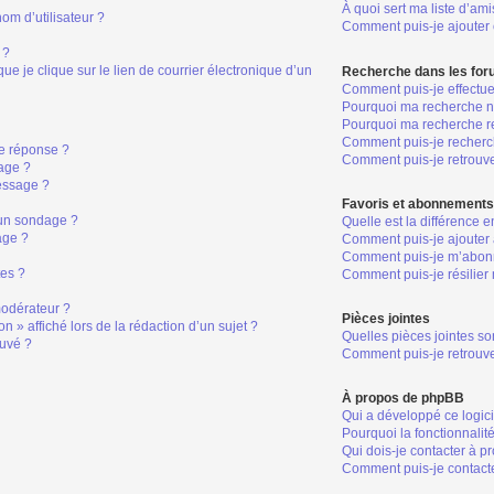
À quoi sert ma liste d’ami
om d’utilisateur ?
Comment puis-je ajouter o
 ?
 je clique sur le lien de courrier électronique d’un
Recherche dans les fo
Comment puis-je effectu
Pourquoi ma recherche ne
Pourquoi ma recherche r
Comment puis-je recher
e réponse ?
Comment puis-je retrouv
age ?
essage ?
Favoris et abonnement
 un sondage ?
Quelle est la différence 
age ?
Comment puis-je ajouter 
Comment puis-je m’abonn
tes ?
Comment puis-je résilie
odérateur ?
Pièces jointes
n » affiché lors de la rédaction d’un sujet ?
Quelles pièces jointes so
ouvé ?
Comment puis-je retrouve
À propos de phpBB
Qui a développé ce logic
Pourquoi la fonctionnalit
Qui dois-je contacter à p
Comment puis-je contacte