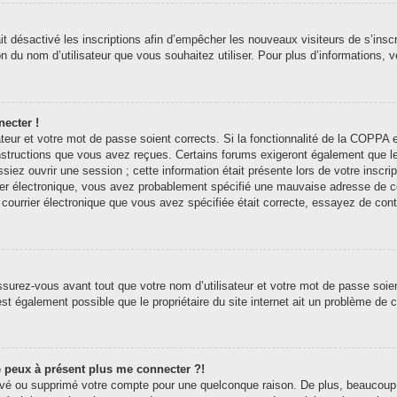
ait désactivé les inscriptions afin d’empêcher les nouveaux visiteurs de s’ins
tion du nom d’utilisateur que vous souhaitez utiliser. Pour plus d’informations,
necter !
sateur et votre mot de passe soient corrects. Si la fonctionnalité de la COPP
 instructions que vous avez reçues. Certains forums exigeront également que l
siez ouvrir une session ; cette information était présente lors de votre inscri
er électronique, vous avez probablement spécifié une mauvaise adresse de courr
e courrier électronique que vous avez spécifiée était correcte, essayez de con
surez-vous avant tout que votre nom d’utilisateur et votre mot de passe soient
st également possible que le propriétaire du site internet ait un problème de con
ne peux à présent plus me connecter ?!
ctivé ou supprimé votre compte pour une quelconque raison. De plus, beaucoup 