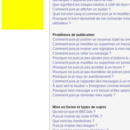
Ma langue n’apparaît pas dans la liste !
Que signifient les images situées à côté de mon n
Comment puis-je afficher un avatar ?
Quel est mon rang et comment puis-je le modifier
Pourquoi m’est-il demandé de me connecter lorsque
utilisateur ?
Problèmes de publication
Comment puis-je publier un nouveau sujet ou un
Comment puis-je modifier ou supprimer un mess
Comment puis-je insérer une signature à mon m
Comment puis-je créer un sondage ?
Pourquoi ne puis-je pas ajouter plus d’options à
Comment puis-je modifier ou supprimer un sond
Pourquoi ne puis-je pas accéder à un forum ?
Pourquoi ne puis-je pas transférer de pièces join
Pourquoi ai-je reçu un avertissement ?
Comment puis-je rapporter des messages à un m
À quoi sert le bouton « Enregistrer comme brouillo
Pourquoi mon message a-t-il besoin d’être appr
Comment puis-je remonter mes sujets ?
Mise en forme et types de sujets
Qu’est-ce que le BBCode ?
Puis-je insérer du code HTML ?
Que sont les émoticônes ?
Puis-je insérer des images ?