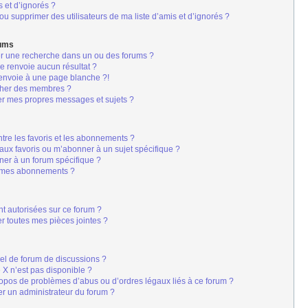
s et d’ignorés ?
u supprimer des utilisateurs de ma liste d’amis et d’ignorés ?
rums
er une recherche dans un ou des forums ?
 renvoie aucun résultat ?
envoie à une page blanche ?!
cher des membres ?
er mes propres messages et sujets ?
s
entre les favoris et les abonnements ?
aux favoris ou m’abonner à un sujet spécifique ?
er à un forum spécifique ?
r mes abonnements ?
nt autorisées sur ce forum ?
r toutes mes pièces jointes ?
iel de forum de discussions ?
é X n’est pas disponible ?
ropos de problèmes d’abus ou d’ordres légaux liés à ce forum ?
r un administrateur du forum ?