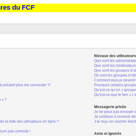
bres du FCF
Niveaux des utilisateurs
Que sont les administrate
Que sont les modérateur
Que sont les groupes d’ut
!
Où sont les groupes d’uti
Comment puis-je devenir 
 à présent plus me connecter ?!
Pourquoi certains groupes
Qu’est-ce qu’un « groupe 
Qu’est-ce que le lien « L
m » ?
Messagerie privée
Je ne peux pas envoyer 
Je continue à recevoir de
la liste des utilisateurs en ligne ?
J’ai reçu un courrier élec
jours pas correcte !
Amis et ignorés