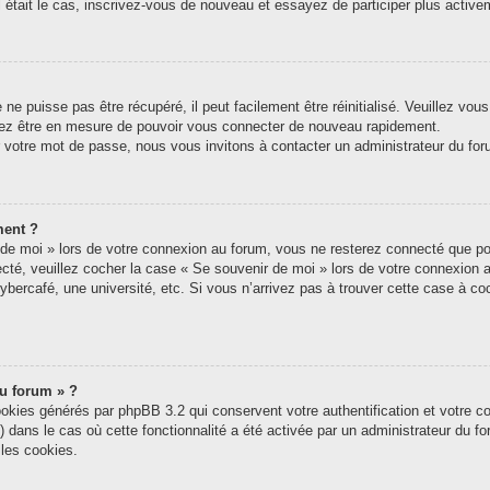
tel était le cas, inscrivez-vous de nouveau et essayez de participer plus acti
e puisse pas être récupéré, il peut facilement être réinitialisé. Veuillez vou
riez être en mesure de pouvoir vous connecter de nouveau rapidement.
r votre mot de passe, nous vous invitons à contacter un administrateur du for
ment ?
e moi » lors de votre connexion au forum, vous ne resterez connecté que pou
nnecté, veuillez cocher la case « Se souvenir de moi » lors de votre connexi
ybercafé, une université, etc. Si vous n’arrivez pas à trouver cette case à coc
du forum » ?
ookies générés par phpBB 3.2 qui conservent votre authentification et votre c
s) dans le cas où cette fonctionnalité a été activée par un administrateur du 
les cookies.