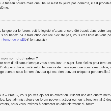
 le fuseau horaire mais que l’heure n’est toujours pas correcte, il est probabl
oblème.
re langue sur le forum, soit le logiciel n’a pas encore été traduit dans votre 
vous souhaitez. Si la traduction désirée n’existe pas, vous êtes libre de vous 
e internet de phpBB
® (en anglais).
e mon nom d’utilisateur ?
e nom d’utilisateur lorsque vous consultez un sujet. Une d’elles peut être u
d’indiquer votre activité selon le nombre de messages que vous avez publié, ou 
e connue sous le nom d’avatar qui est bien souvent unique et personnelle à c
ous « Profil », vous pouvez ajouter un avatar en utilisant une des quatre métho
les. Les administrateurs du forum peuvent activer ou non la fonctionnalité des
’avatars, nous vous invitons à contacter un administrateur du forum.