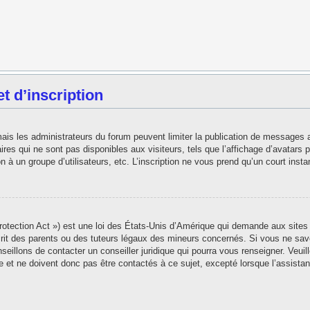
 d’inscription
 mais les administrateurs du forum peuvent limiter la publication de messages 
es qui ne sont pas disponibles aux visiteurs, tels que l’affichage d’avatars pe
ion à un groupe d’utilisateurs, etc. L’inscription ne vous prend qu’un court in
tection Act ») est une loi des États-Unis d’Amérique qui demande aux sites i
t des parents ou des tuteurs légaux des mineurs concernés. Si vous ne save
seillons de contacter un conseiller juridique qui pourra vous renseigner. Veui
 et ne doivent donc pas être contactés à ce sujet, excepté lorsque l’assistan