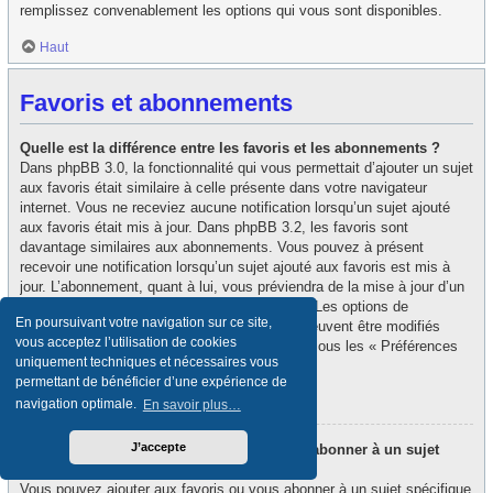
remplissez convenablement les options qui vous sont disponibles.
Haut
Favoris et abonnements
Quelle est la différence entre les favoris et les abonnements ?
Dans phpBB 3.0, la fonctionnalité qui vous permettait d’ajouter un sujet
aux favoris était similaire à celle présente dans votre navigateur
internet. Vous ne receviez aucune notification lorsqu’un sujet ajouté
aux favoris était mis à jour. Dans phpBB 3.2, les favoris sont
davantage similaires aux abonnements. Vous pouvez à présent
recevoir une notification lorsqu’un sujet ajouté aux favoris est mis à
jour. L’abonnement, quant à lui, vous préviendra de la mise à jour d’un
forum ou d’un sujet auquel vous êtes abonné. Les options de
En poursuivant votre navigation sur ce site,
notification des favoris et des abonnements peuvent être modifiés
vous acceptez l’utilisation de cookies
depuis le panneau de contrôle de l’utilisateur, sous les « Préférences
uniquement techniques et nécessaires vous
du forum ».
permettant de bénéficier d’une expérience de
Haut
navigation optimale.
En savoir plus…
J’accepte
Comment puis-je ajouter aux favoris ou m’abonner à un sujet
spécifique ?
Vous pouvez ajouter aux favoris ou vous abonner à un sujet spécifique