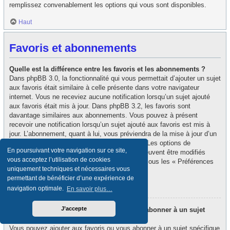
remplissez convenablement les options qui vous sont disponibles.
Haut
Favoris et abonnements
Quelle est la différence entre les favoris et les abonnements ?
Dans phpBB 3.0, la fonctionnalité qui vous permettait d’ajouter un sujet
aux favoris était similaire à celle présente dans votre navigateur
internet. Vous ne receviez aucune notification lorsqu’un sujet ajouté
aux favoris était mis à jour. Dans phpBB 3.2, les favoris sont
davantage similaires aux abonnements. Vous pouvez à présent
recevoir une notification lorsqu’un sujet ajouté aux favoris est mis à
jour. L’abonnement, quant à lui, vous préviendra de la mise à jour d’un
forum ou d’un sujet auquel vous êtes abonné. Les options de
En poursuivant votre navigation sur ce site,
notification des favoris et des abonnements peuvent être modifiés
vous acceptez l’utilisation de cookies
depuis le panneau de contrôle de l’utilisateur, sous les « Préférences
uniquement techniques et nécessaires vous
du forum ».
permettant de bénéficier d’une expérience de
Haut
navigation optimale.
En savoir plus…
J’accepte
Comment puis-je ajouter aux favoris ou m’abonner à un sujet
spécifique ?
Vous pouvez ajouter aux favoris ou vous abonner à un sujet spécifique