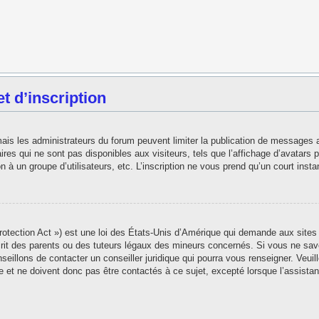
 d’inscription
 mais les administrateurs du forum peuvent limiter la publication de messages 
es qui ne sont pas disponibles aux visiteurs, tels que l’affichage d’avatars pe
ion à un groupe d’utilisateurs, etc. L’inscription ne vous prend qu’un court in
tection Act ») est une loi des États-Unis d’Amérique qui demande aux sites i
t des parents ou des tuteurs légaux des mineurs concernés. Si vous ne save
seillons de contacter un conseiller juridique qui pourra vous renseigner. Veui
 et ne doivent donc pas être contactés à ce sujet, excepté lorsque l’assistan