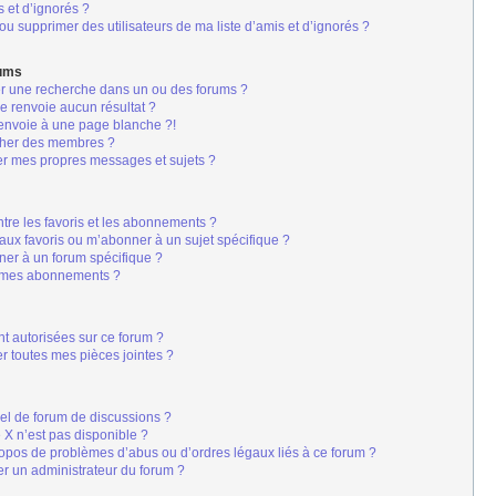
s et d’ignorés ?
u supprimer des utilisateurs de ma liste d’amis et d’ignorés ?
rums
er une recherche dans un ou des forums ?
 renvoie aucun résultat ?
envoie à une page blanche ?!
cher des membres ?
er mes propres messages et sujets ?
s
entre les favoris et les abonnements ?
aux favoris ou m’abonner à un sujet spécifique ?
er à un forum spécifique ?
r mes abonnements ?
nt autorisées sur ce forum ?
r toutes mes pièces jointes ?
iel de forum de discussions ?
é X n’est pas disponible ?
ropos de problèmes d’abus ou d’ordres légaux liés à ce forum ?
r un administrateur du forum ?