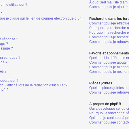
À quoi sert ma liste d’ami
om d’utilisateur ?
Comment puis-je ajouter o
 ?
 je clique sur le lien de courrier électronique d’un
Recherche dans les fo
Comment puis-je effectu
Pourquoi ma recherche ne
Pourquoi ma recherche r
Comment puis-je recher
e réponse ?
Comment puis-je retrouv
age ?
essage ?
Favoris et abonnement
 un sondage ?
Quelle est la différence 
age ?
Comment puis-je ajouter 
Comment puis-je m’abonn
tes ?
Comment puis-je résilie
odérateur ?
Pièces jointes
n » affiché lors de la rédaction d’un sujet ?
Quelles pièces jointes so
ouvé ?
Comment puis-je retrouve
À propos de phpBB
Qui a développé ce logic
Pourquoi la fonctionnalit
Qui dois-je contacter à p
Comment puis-je contacte