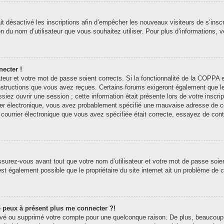
ait désactivé les inscriptions afin d’empêcher les nouveaux visiteurs de s’ins
tion du nom d’utilisateur que vous souhaitez utiliser. Pour plus d’informations,
necter !
sateur et votre mot de passe soient corrects. Si la fonctionnalité de la COPP
 instructions que vous avez reçues. Certains forums exigeront également que l
siez ouvrir une session ; cette information était présente lors de votre inscri
er électronique, vous avez probablement spécifié une mauvaise adresse de courr
e courrier électronique que vous avez spécifiée était correcte, essayez de con
surez-vous avant tout que votre nom d’utilisateur et votre mot de passe soient
st également possible que le propriétaire du site internet ait un problème de con
ne peux à présent plus me connecter ?!
ctivé ou supprimé votre compte pour une quelconque raison. De plus, beaucoup 