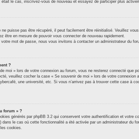
tel était le cas, inscrivez-vous de nouveau et essayez de participer plus acti
e puisse pas être récupéré, il peut facilement être réinitialisé. Veuillez vou
riez être en mesure de pouvoir vous connecter de nouveau rapidement.
r votre mot de passe, nous vous invitons à contacter un administrateur du for
ment ?
e moi » lors de votre connexion au forum, vous ne resterez connecté que pou
nnecté, veuillez cocher la case « Se souvenir de moi » lors de votre connexi
ybercafé, une université, etc. Si vous n’arrivez pas à trouver cette case à coc
du forum » ?
ookies générés par phpBB 3.2 qui conservent votre authentification et votre c
s) dans le cas où cette fonctionnalité a été activée par un administrateur du 
les cookies.