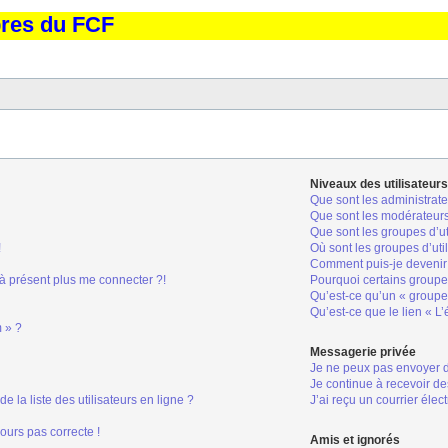
bres du FCF
Niveaux des utilisateurs
Que sont les administrate
Que sont les modérateur
Que sont les groupes d’ut
!
Où sont les groupes d’uti
Comment puis-je devenir 
 à présent plus me connecter ?!
Pourquoi certains groupes
Qu’est-ce qu’un « groupe 
Qu’est-ce que le lien « L
m » ?
Messagerie privée
Je ne peux pas envoyer 
Je continue à recevoir de
la liste des utilisateurs en ligne ?
J’ai reçu un courrier élec
jours pas correcte !
Amis et ignorés