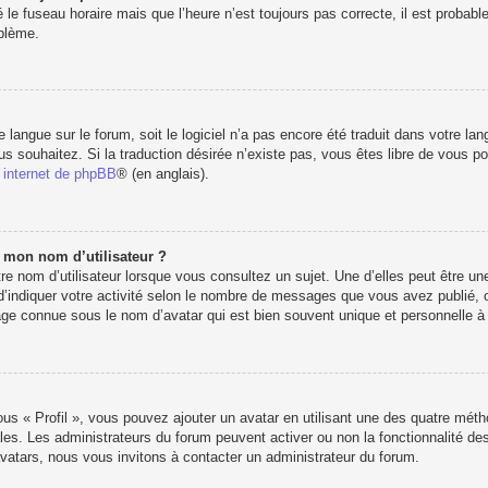
 le fuseau horaire mais que l’heure n’est toujours pas correcte, il est probabl
oblème.
re langue sur le forum, soit le logiciel n’a pas encore été traduit dans votre 
vous souhaitez. Si la traduction désirée n’existe pas, vous êtes libre de vous 
e internet de phpBB
® (en anglais).
e mon nom d’utilisateur ?
e nom d’utilisateur lorsque vous consultez un sujet. Une d’elles peut être u
d’indiquer votre activité selon le nombre de messages que vous avez publié, ou 
e connue sous le nom d’avatar qui est bien souvent unique et personnelle à c
ous « Profil », vous pouvez ajouter un avatar en utilisant une des quatre métho
les. Les administrateurs du forum peuvent activer ou non la fonctionnalité des
’avatars, nous vous invitons à contacter un administrateur du forum.