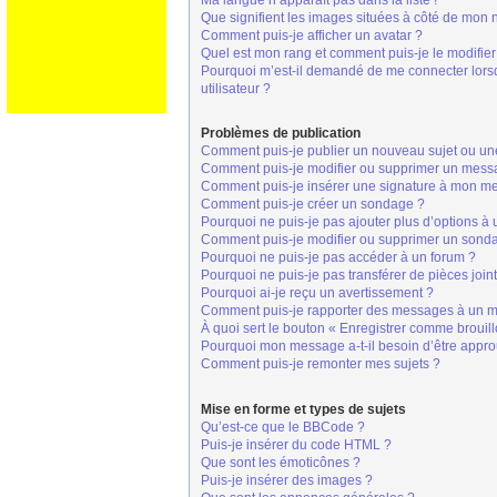
Ma langue n’apparaît pas dans la liste !
Que signifient les images situées à côté de mon n
Comment puis-je afficher un avatar ?
Quel est mon rang et comment puis-je le modifier
Pourquoi m’est-il demandé de me connecter lorsque
utilisateur ?
Problèmes de publication
Comment puis-je publier un nouveau sujet ou un
Comment puis-je modifier ou supprimer un mess
Comment puis-je insérer une signature à mon m
Comment puis-je créer un sondage ?
Pourquoi ne puis-je pas ajouter plus d’options à
Comment puis-je modifier ou supprimer un sond
Pourquoi ne puis-je pas accéder à un forum ?
Pourquoi ne puis-je pas transférer de pièces join
Pourquoi ai-je reçu un avertissement ?
Comment puis-je rapporter des messages à un m
À quoi sert le bouton « Enregistrer comme brouillo
Pourquoi mon message a-t-il besoin d’être appr
Comment puis-je remonter mes sujets ?
Mise en forme et types de sujets
Qu’est-ce que le BBCode ?
Puis-je insérer du code HTML ?
Que sont les émoticônes ?
Puis-je insérer des images ?