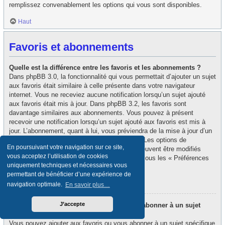
remplissez convenablement les options qui vous sont disponibles.
Haut
Favoris et abonnements
Quelle est la différence entre les favoris et les abonnements ?
Dans phpBB 3.0, la fonctionnalité qui vous permettait d’ajouter un sujet
aux favoris était similaire à celle présente dans votre navigateur
internet. Vous ne receviez aucune notification lorsqu’un sujet ajouté
aux favoris était mis à jour. Dans phpBB 3.2, les favoris sont
davantage similaires aux abonnements. Vous pouvez à présent
recevoir une notification lorsqu’un sujet ajouté aux favoris est mis à
jour. L’abonnement, quant à lui, vous préviendra de la mise à jour d’un
forum ou d’un sujet auquel vous êtes abonné. Les options de
En poursuivant votre navigation sur ce site,
notification des favoris et des abonnements peuvent être modifiés
vous acceptez l’utilisation de cookies
depuis le panneau de contrôle de l’utilisateur, sous les « Préférences
uniquement techniques et nécessaires vous
du forum ».
permettant de bénéficier d’une expérience de
Haut
navigation optimale.
En savoir plus…
J’accepte
Comment puis-je ajouter aux favoris ou m’abonner à un sujet
spécifique ?
Vous pouvez ajouter aux favoris ou vous abonner à un sujet spécifique