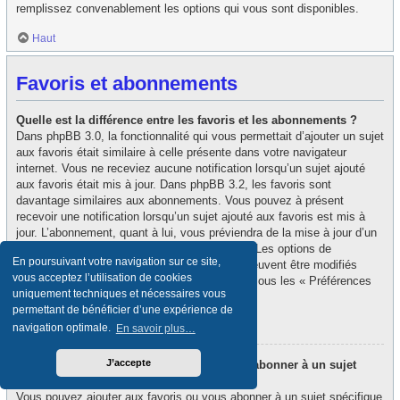
remplissez convenablement les options qui vous sont disponibles.
Haut
Favoris et abonnements
Quelle est la différence entre les favoris et les abonnements ?
Dans phpBB 3.0, la fonctionnalité qui vous permettait d’ajouter un sujet
aux favoris était similaire à celle présente dans votre navigateur
internet. Vous ne receviez aucune notification lorsqu’un sujet ajouté
aux favoris était mis à jour. Dans phpBB 3.2, les favoris sont
davantage similaires aux abonnements. Vous pouvez à présent
recevoir une notification lorsqu’un sujet ajouté aux favoris est mis à
jour. L’abonnement, quant à lui, vous préviendra de la mise à jour d’un
forum ou d’un sujet auquel vous êtes abonné. Les options de
En poursuivant votre navigation sur ce site,
notification des favoris et des abonnements peuvent être modifiés
vous acceptez l’utilisation de cookies
depuis le panneau de contrôle de l’utilisateur, sous les « Préférences
uniquement techniques et nécessaires vous
du forum ».
permettant de bénéficier d’une expérience de
Haut
navigation optimale.
En savoir plus…
J’accepte
Comment puis-je ajouter aux favoris ou m’abonner à un sujet
spécifique ?
Vous pouvez ajouter aux favoris ou vous abonner à un sujet spécifique