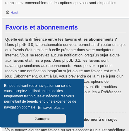
remplissez convenablement les options qui vous sont disponibles.
Haut
Favoris et abonnements
Quelle est la différence entre les favoris et les abonnements ?
Dans phpBB 3.0, la fonctionnalité qui vous permettait d’ajouter un sujet
aux favoris était similaire à celle présente dans votre navigateur
internet. Vous ne receviez aucune notification lorsqu’un sujet ajouté
aux favoris était mis à jour. Dans phpBB 3.2, les favoris sont
davantage similaires aux abonnements. Vous pouvez à présent
recevoir une notification lorsqu’un sujet ajouté aux favoris est mis à
jour. L’abonnement, quant à lui, vous préviendra de la mise à jour d’un
forum ou d’un sujet auquel vous êtes abonné. Les options de
En poursuivant votre navigation sur ce site,
notification des favoris et des abonnements peuvent être modifiés
vous acceptez l’utilisation de cookies
depuis le panneau de contrôle de l’utilisateur, sous les « Préférences
uniquement techniques et nécessaires vous
du forum ».
permettant de bénéficier d’une expérience de
Haut
navigation optimale.
En savoir plus…
J’accepte
Comment puis-je ajouter aux favoris ou m’abonner à un sujet
spécifique ?
Vous pouvez ajouter aux favoris ou vous abonner à un sujet spécifique