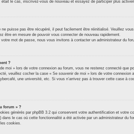
tel était le cas, inscrivez-vous de nouveau et essayez de participer plus acti
e puisse pas être récupéré, il peut facilement être réinitialisé. Veuillez vou
riez être en mesure de pouvoir vous connecter de nouveau rapidement.
r votre mot de passe, nous vous invitons à contacter un administrateur du for
ment ?
e moi » lors de votre connexion au forum, vous ne resterez connecté que pou
nnecté, veuillez cocher la case « Se souvenir de moi » lors de votre connexi
ybercafé, une université, etc. Si vous n’arrivez pas à trouver cette case à coc
du forum » ?
ookies générés par phpBB 3.2 qui conservent votre authentification et votre c
s) dans le cas où cette fonctionnalité a été activée par un administrateur du 
les cookies.