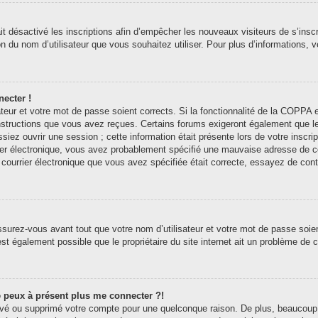
ait désactivé les inscriptions afin d’empêcher les nouveaux visiteurs de s’ins
tion du nom d’utilisateur que vous souhaitez utiliser. Pour plus d’informations,
necter !
sateur et votre mot de passe soient corrects. Si la fonctionnalité de la COPP
 instructions que vous avez reçues. Certains forums exigeront également que l
siez ouvrir une session ; cette information était présente lors de votre inscri
er électronique, vous avez probablement spécifié une mauvaise adresse de courr
e courrier électronique que vous avez spécifiée était correcte, essayez de con
surez-vous avant tout que votre nom d’utilisateur et votre mot de passe soient
st également possible que le propriétaire du site internet ait un problème de con
ne peux à présent plus me connecter ?!
ctivé ou supprimé votre compte pour une quelconque raison. De plus, beaucoup 