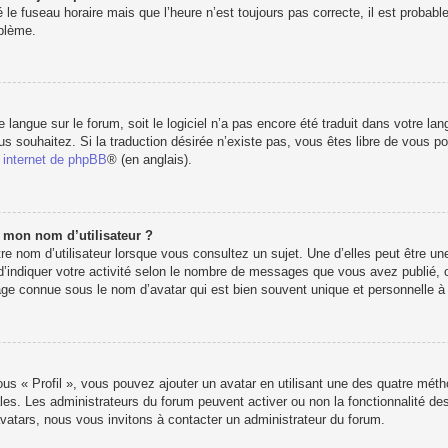
 le fuseau horaire mais que l’heure n’est toujours pas correcte, il est probabl
oblème.
re langue sur le forum, soit le logiciel n’a pas encore été traduit dans votre 
vous souhaitez. Si la traduction désirée n’existe pas, vous êtes libre de vous 
e internet de phpBB
® (en anglais).
e mon nom d’utilisateur ?
e nom d’utilisateur lorsque vous consultez un sujet. Une d’elles peut être u
d’indiquer votre activité selon le nombre de messages que vous avez publié, ou 
e connue sous le nom d’avatar qui est bien souvent unique et personnelle à c
ous « Profil », vous pouvez ajouter un avatar en utilisant une des quatre métho
les. Les administrateurs du forum peuvent activer ou non la fonctionnalité des
’avatars, nous vous invitons à contacter un administrateur du forum.