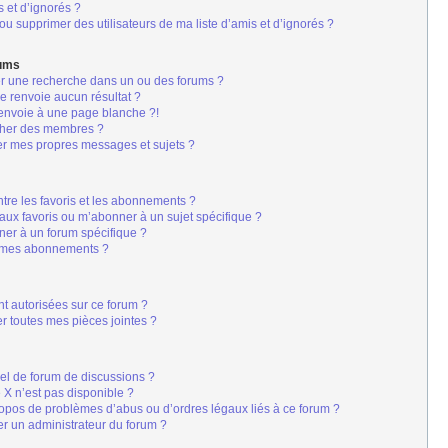
s et d’ignorés ?
u supprimer des utilisateurs de ma liste d’amis et d’ignorés ?
rums
er une recherche dans un ou des forums ?
 renvoie aucun résultat ?
envoie à une page blanche ?!
cher des membres ?
er mes propres messages et sujets ?
s
entre les favoris et les abonnements ?
aux favoris ou m’abonner à un sujet spécifique ?
er à un forum spécifique ?
r mes abonnements ?
nt autorisées sur ce forum ?
r toutes mes pièces jointes ?
iel de forum de discussions ?
é X n’est pas disponible ?
ropos de problèmes d’abus ou d’ordres légaux liés à ce forum ?
r un administrateur du forum ?