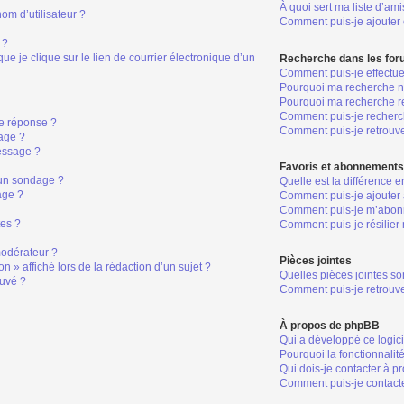
À quoi sert ma liste d’ami
om d’utilisateur ?
Comment puis-je ajouter o
 ?
 je clique sur le lien de courrier électronique d’un
Recherche dans les fo
Comment puis-je effectu
Pourquoi ma recherche ne
Pourquoi ma recherche r
Comment puis-je recher
e réponse ?
Comment puis-je retrouv
age ?
essage ?
Favoris et abonnement
 un sondage ?
Quelle est la différence 
age ?
Comment puis-je ajouter 
Comment puis-je m’abonn
tes ?
Comment puis-je résilie
odérateur ?
Pièces jointes
n » affiché lors de la rédaction d’un sujet ?
Quelles pièces jointes so
ouvé ?
Comment puis-je retrouve
À propos de phpBB
Qui a développé ce logic
Pourquoi la fonctionnalit
Qui dois-je contacter à p
Comment puis-je contacte