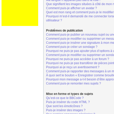
Ma langue n’apparaît pas dans la liste !
Que signifient les images situées à côté de mon n
Comment puis-je afficher un avatar ?
Quel est mon rang et comment puis-je le modifier
Pourquoi m’est-il demandé de me connecter lorsque
utilisateur ?
Problèmes de publication
Comment puis-je publier un nouveau sujet ou un
Comment puis-je modifier ou supprimer un mess
Comment puis-je insérer une signature à mon m
Comment puis-je créer un sondage ?
Pourquoi ne puis-je pas ajouter plus d’options à
Comment puis-je modifier ou supprimer un sond
Pourquoi ne puis-je pas accéder à un forum ?
Pourquoi ne puis-je pas transférer de pièces join
Pourquoi ai-je reçu un avertissement ?
Comment puis-je rapporter des messages à un m
À quoi sert le bouton « Enregistrer comme brouillo
Pourquoi mon message a-t-il besoin d’être appr
Comment puis-je remonter mes sujets ?
Mise en forme et types de sujets
Qu’est-ce que le BBCode ?
Puis-je insérer du code HTML ?
Que sont les émoticônes ?
Puis-je insérer des images ?