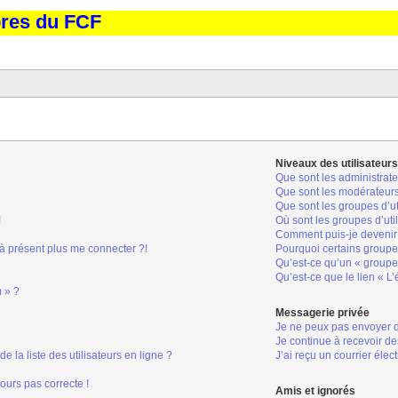
bres du FCF
Niveaux des utilisateurs
Que sont les administrate
Que sont les modérateur
Que sont les groupes d’ut
!
Où sont les groupes d’uti
Comment puis-je devenir 
 à présent plus me connecter ?!
Pourquoi certains groupes
Qu’est-ce qu’un « groupe 
Qu’est-ce que le lien « L
m » ?
Messagerie privée
Je ne peux pas envoyer 
Je continue à recevoir de
la liste des utilisateurs en ligne ?
J’ai reçu un courrier élec
jours pas correcte !
Amis et ignorés