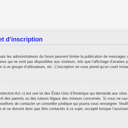
 d’inscription
 mais les administrateurs du forum peuvent limiter la publication de messages 
es qui ne sont pas disponibles aux visiteurs, tels que l’affichage d’avatars pe
ion à un groupe d’utilisateurs, etc. L’inscription ne vous prend qu’un court in
tection Act ») est une loi des États-Unis d’Amérique qui demande aux sites i
t des parents ou des tuteurs légaux des mineurs concernés. Si vous ne save
seillons de contacter un conseiller juridique qui pourra vous renseigner. Veui
 et ne doivent donc pas être contactés à ce sujet, excepté lorsque l’assistan