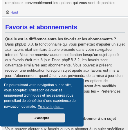
remplissez convenablement les options qui vous sont disponibles.
Haut
Favoris et abonnements
Quelle est la différence entre les favoris et les abonnements ?
Dans phpBB 3.0, la fonctionnalité qui vous permettait d’ajouter un sujet
aux favoris était similaire à celle présente dans votre navigateur
internet. Vous ne receviez aucune notification lorsqu’un sujet ajouté
aux favoris était mis à jour. Dans phpBB 3.2, les favoris sont
davantage similaires aux abonnements. Vous pouvez à présent
recevoir une notification lorsqu’un sujet ajouté aux favoris est mis à
jour. L’abonnement, quant à lui, vous préviendra de la mise à jour d’un
forum ou d’un sujet auquel vous êtes abonné. Les options de
En poursuivant votre navigation sur ce site,
notification des favoris et des abonnements peuvent être modifiés
vous acceptez l’utilisation de cookies
depuis le panneau de contrôle de l’utilisateur, sous les « Préférences
uniquement techniques et nécessaires vous
du forum ».
permettant de bénéficier d’une expérience de
Haut
navigation optimale.
En savoir plus…
J’accepte
Comment puis-je ajouter aux favoris ou m’abonner à un sujet
spécifique ?
Vous pouvez ajouter aux favoris ou vous abonner à un sujet spécifique