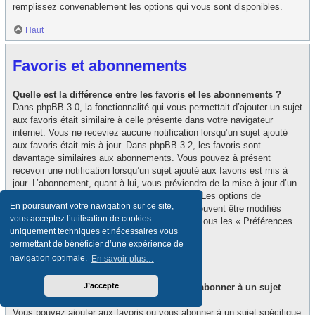
remplissez convenablement les options qui vous sont disponibles.
Haut
Favoris et abonnements
Quelle est la différence entre les favoris et les abonnements ?
Dans phpBB 3.0, la fonctionnalité qui vous permettait d’ajouter un sujet
aux favoris était similaire à celle présente dans votre navigateur
internet. Vous ne receviez aucune notification lorsqu’un sujet ajouté
aux favoris était mis à jour. Dans phpBB 3.2, les favoris sont
davantage similaires aux abonnements. Vous pouvez à présent
recevoir une notification lorsqu’un sujet ajouté aux favoris est mis à
jour. L’abonnement, quant à lui, vous préviendra de la mise à jour d’un
forum ou d’un sujet auquel vous êtes abonné. Les options de
En poursuivant votre navigation sur ce site,
notification des favoris et des abonnements peuvent être modifiés
vous acceptez l’utilisation de cookies
depuis le panneau de contrôle de l’utilisateur, sous les « Préférences
uniquement techniques et nécessaires vous
du forum ».
permettant de bénéficier d’une expérience de
Haut
navigation optimale.
En savoir plus…
J’accepte
Comment puis-je ajouter aux favoris ou m’abonner à un sujet
spécifique ?
Vous pouvez ajouter aux favoris ou vous abonner à un sujet spécifique