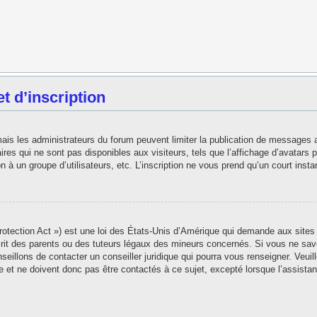
 d’inscription
 mais les administrateurs du forum peuvent limiter la publication de messages 
es qui ne sont pas disponibles aux visiteurs, tels que l’affichage d’avatars pe
ion à un groupe d’utilisateurs, etc. L’inscription ne vous prend qu’un court in
tection Act ») est une loi des États-Unis d’Amérique qui demande aux sites i
t des parents ou des tuteurs légaux des mineurs concernés. Si vous ne save
seillons de contacter un conseiller juridique qui pourra vous renseigner. Veui
 et ne doivent donc pas être contactés à ce sujet, excepté lorsque l’assistan