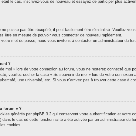
tel était le cas, inscrivez-vous de nouveau et essayez de participer plus acti
e puisse pas être récupéré, il peut facilement être réinitialisé. Veuillez vou
riez être en mesure de pouvoir vous connecter de nouveau rapidement.
r votre mot de passe, nous vous invitons à contacter un administrateur du for
ment ?
e moi » lors de votre connexion au forum, vous ne resterez connecté que pou
nnecté, veuillez cocher la case « Se souvenir de moi » lors de votre connexi
ybercafé, une université, etc. Si vous n’arrivez pas à trouver cette case à coc
du forum » ?
ookies générés par phpBB 3.2 qui conservent votre authentification et votre c
s) dans le cas où cette fonctionnalité a été activée par un administrateur du 
les cookies.