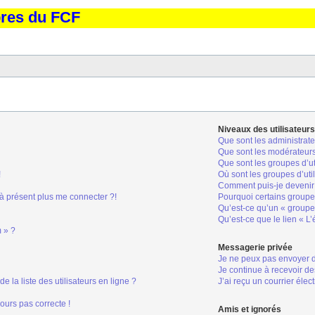
bres du FCF
Niveaux des utilisateurs
Que sont les administrate
Que sont les modérateur
Que sont les groupes d’ut
!
Où sont les groupes d’uti
Comment puis-je devenir 
 à présent plus me connecter ?!
Pourquoi certains groupes
Qu’est-ce qu’un « groupe 
Qu’est-ce que le lien « L
m » ?
Messagerie privée
Je ne peux pas envoyer 
Je continue à recevoir de
la liste des utilisateurs en ligne ?
J’ai reçu un courrier élec
jours pas correcte !
Amis et ignorés