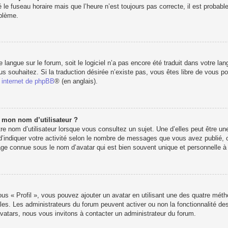
 le fuseau horaire mais que l’heure n’est toujours pas correcte, il est probabl
oblème.
re langue sur le forum, soit le logiciel n’a pas encore été traduit dans votre 
vous souhaitez. Si la traduction désirée n’existe pas, vous êtes libre de vous 
e internet de phpBB
® (en anglais).
e mon nom d’utilisateur ?
e nom d’utilisateur lorsque vous consultez un sujet. Une d’elles peut être u
d’indiquer votre activité selon le nombre de messages que vous avez publié, ou 
e connue sous le nom d’avatar qui est bien souvent unique et personnelle à c
ous « Profil », vous pouvez ajouter un avatar en utilisant une des quatre métho
les. Les administrateurs du forum peuvent activer ou non la fonctionnalité des
’avatars, nous vous invitons à contacter un administrateur du forum.