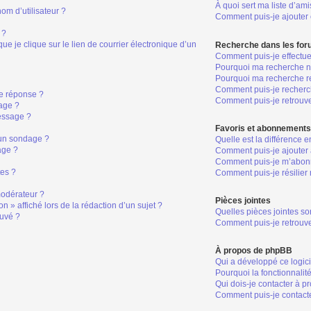
À quoi sert ma liste d’ami
om d’utilisateur ?
Comment puis-je ajouter o
 ?
 je clique sur le lien de courrier électronique d’un
Recherche dans les fo
Comment puis-je effectu
Pourquoi ma recherche ne
Pourquoi ma recherche r
Comment puis-je recher
e réponse ?
Comment puis-je retrouv
age ?
essage ?
Favoris et abonnement
 un sondage ?
Quelle est la différence 
age ?
Comment puis-je ajouter 
Comment puis-je m’abonn
tes ?
Comment puis-je résilie
odérateur ?
Pièces jointes
n » affiché lors de la rédaction d’un sujet ?
Quelles pièces jointes so
ouvé ?
Comment puis-je retrouve
À propos de phpBB
Qui a développé ce logic
Pourquoi la fonctionnalit
Qui dois-je contacter à p
Comment puis-je contacte