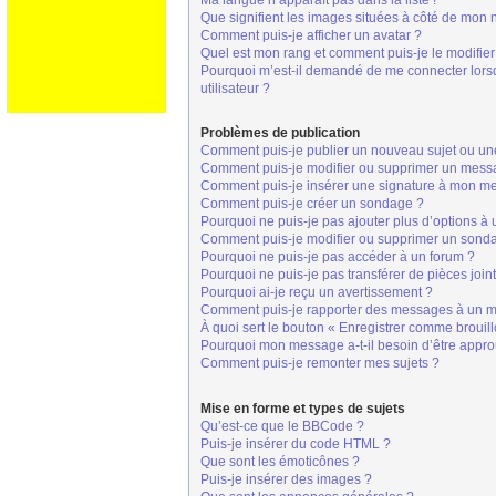
Ma langue n’apparaît pas dans la liste !
Que signifient les images situées à côté de mon n
Comment puis-je afficher un avatar ?
Quel est mon rang et comment puis-je le modifier
Pourquoi m’est-il demandé de me connecter lorsque
utilisateur ?
Problèmes de publication
Comment puis-je publier un nouveau sujet ou un
Comment puis-je modifier ou supprimer un mess
Comment puis-je insérer une signature à mon m
Comment puis-je créer un sondage ?
Pourquoi ne puis-je pas ajouter plus d’options à
Comment puis-je modifier ou supprimer un sond
Pourquoi ne puis-je pas accéder à un forum ?
Pourquoi ne puis-je pas transférer de pièces join
Pourquoi ai-je reçu un avertissement ?
Comment puis-je rapporter des messages à un m
À quoi sert le bouton « Enregistrer comme brouillo
Pourquoi mon message a-t-il besoin d’être appr
Comment puis-je remonter mes sujets ?
Mise en forme et types de sujets
Qu’est-ce que le BBCode ?
Puis-je insérer du code HTML ?
Que sont les émoticônes ?
Puis-je insérer des images ?