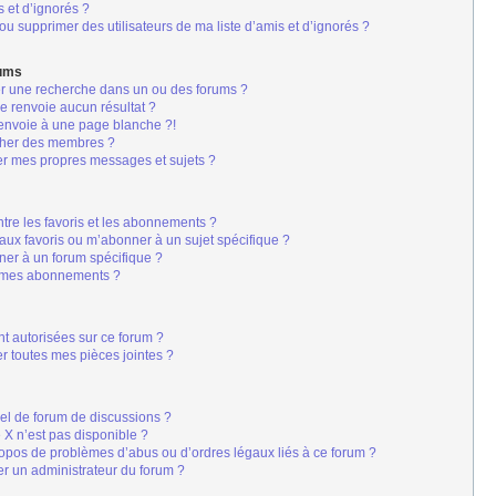
s et d’ignorés ?
u supprimer des utilisateurs de ma liste d’amis et d’ignorés ?
rums
er une recherche dans un ou des forums ?
 renvoie aucun résultat ?
envoie à une page blanche ?!
cher des membres ?
er mes propres messages et sujets ?
s
entre les favoris et les abonnements ?
aux favoris ou m’abonner à un sujet spécifique ?
er à un forum spécifique ?
r mes abonnements ?
nt autorisées sur ce forum ?
r toutes mes pièces jointes ?
iel de forum de discussions ?
é X n’est pas disponible ?
ropos de problèmes d’abus ou d’ordres légaux liés à ce forum ?
r un administrateur du forum ?