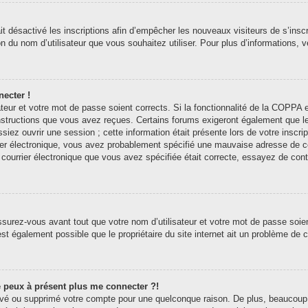
ait désactivé les inscriptions afin d’empêcher les nouveaux visiteurs de s’ins
tion du nom d’utilisateur que vous souhaitez utiliser. Pour plus d’informations,
necter !
sateur et votre mot de passe soient corrects. Si la fonctionnalité de la COPP
 instructions que vous avez reçues. Certains forums exigeront également que l
siez ouvrir une session ; cette information était présente lors de votre inscri
er électronique, vous avez probablement spécifié une mauvaise adresse de courr
e courrier électronique que vous avez spécifiée était correcte, essayez de con
surez-vous avant tout que votre nom d’utilisateur et votre mot de passe soient
st également possible que le propriétaire du site internet ait un problème de con
ne peux à présent plus me connecter ?!
ctivé ou supprimé votre compte pour une quelconque raison. De plus, beaucoup 